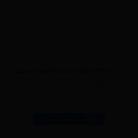
Acre
Comment bénéficier de l’ACRE 2026 ?
L’ACRE anciennement ACCRE pour les micro
entrepreneurs est une aide versée par Pôle
Emploi. Elle est destinée aux demandeurs d’ ...
En savoir plus sur ce sujet