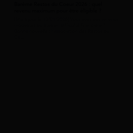
Barème Restos du Coeur 2026 : quel
revenu maximum pour être éligible ?
[Mis à jour le 13/01/2026] Vous avez des revenus
modestes ou êtes en difficulté financière ?
Bonne nouvelle : l’association des Restos du
Co...