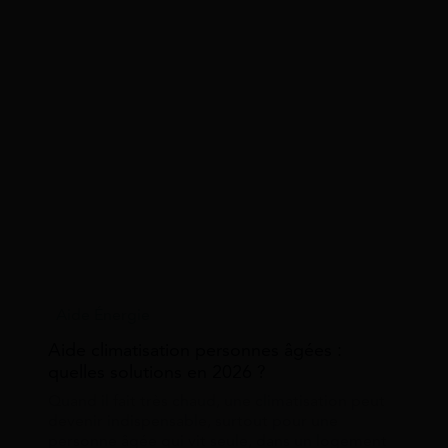
Aide Énergie
Aide climatisation personnes âgées :
quelles solutions en 2026 ?
Quand il fait très chaud, une climatisation peut
devenir indispensable, surtout pour une
personne âgée qui vit seule, dans un logement