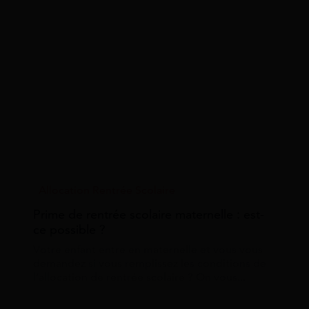
Allocation Rentrée Scolaire
Prime de rentrée scolaire maternelle : est-
ce possible ?
Votre enfant entre en maternelle et vous vous
demandez si vous remplissez les conditions de
l’allocation de rentrée scolaire ? On vous...