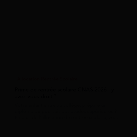
Allocation Rentrée Scolaire
Prime de rentrée scolaire CNAS 2026 : y
avez-vous droit ?
Votre enfant entre au collège, prépare un
diplôme ou poursuit des études supérieures ?
En plus de l’allocation de rentrée scolaire, vo...