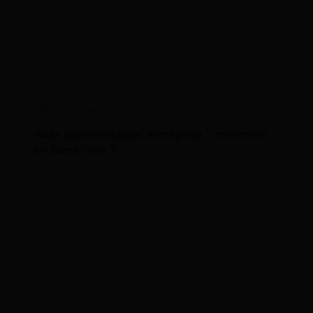
Aide Entreprise
Aide apprentissage entreprise : comment
en bénéficier ?
[Mis à jour le 19/03/2026] Trouver une
entreprise pour votre alternance est une étape
clé de votre parcours, mais le coût salarial peut
parf...