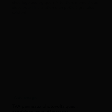
chauffage écologique ? Attention, même si des
aides pour l’installation d’un poêle à granulés
existent...
Aide Énergie
TVA panneaux photovoltaïques :
conditions, taux, démarches