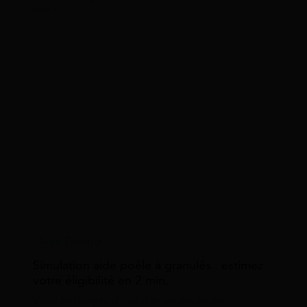
mal i...
Aide Énergie
Simulation aide poêle à granulés : estimez
votre éligibilité en 2 min.
Vous envisagez d’installer un mode de