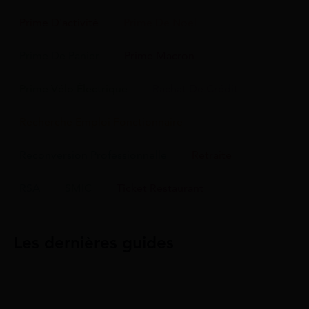
Prime D'activité
Prime De Noel
Prime De Panier
Prime Macron
Prime Vélo Électrique
Rachat De Crédit
Recherche Emploi Fonctionnaire
Reconversion Professionnelle
Retraite
RSA
SMIC
Ticket Restaurant
Les dernières guides