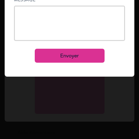
sent to your email address.
[Mis à jour le 13/01/2026] Si vous êtes en
difficulté financière en 2026, vous pouvez
bénéficier du microcrédit des Restos du Coeur.
Mot de passe oublié ?
Reset
Ce disp...
Se connecter
S’inscrire
Envoyer
Aide Alimentaire