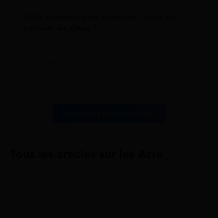
AAH
AAH et pension de réversion : peut-on
cumuler les deux ?
L’Allocation aux adultes handicapés (AAH) est
une aide financière destinée à garantir un
minimum de ressources aux personnes en
situation de...
En savoir plus sur ce sujet
Tous les articles sur les Acre