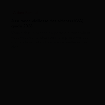
Aidant Familial
Assurance vieillesse des aidants (AVA) :
guide 2026
Vous aidez un proche en perte d’autonomie et
vous vous demandez comment préserver vos
droits à la retraite ? L’assurance vieillesse des
aida...