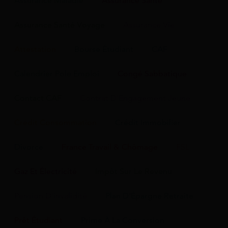
Assurance Maladie
Assurance Santé
Assurance Santé Voyage
Assurance Vie
Attestation
Bourse Étudiant
CAF
Calendrier Pole Emploi
Congé Sabbatique
Contact CAF
Contrat D'Engagement Jeune
Crédit Consommation
Crédit Immobilier
Divorce
France Travail & Chômage
FSL
Gaz Et Électricité
Impôt Sur Le Revenu
Pension D'invalidité
Plan D'Épargne Retraite
Prêt Étudiant
Prime À La Conversion