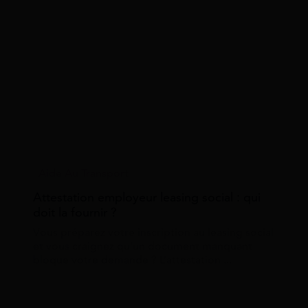
Aide Au Transport
Attestation employeur leasing social : qui
doit la fournir ?
Vous préparez votre inscription au leasing social
et vous craignez qu’un document manquant
bloque votre demande ? L’attestation ...