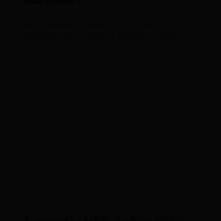
vous toucher ?
L’allocation aux adultes handicapés (AAH) est
une aide mensuelle versée sous conditions aux
personnes en situation de handicap. Dans c...
AAH
Augmentation AEEH : quelle hausse le 5