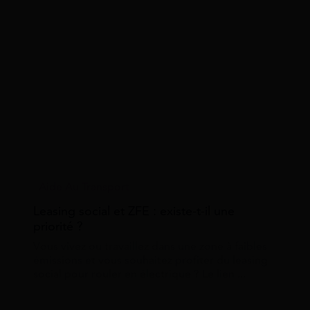
Aide Au Transport
Leasing social et ZFE : existe-t-il une
priorité ?
Vous vivez ou travaillez dans une zone à faibles
émissions et vous souhaitez profiter du leasing
social pour rouler en électrique ? Le lien ...