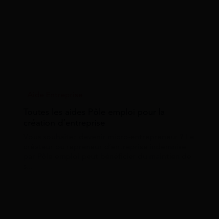
Aide Entreprise
Toutes les aides Pôle emploi pour la
création d’entreprise
Vous souhaitez devenir micro-entrepreneur ? Le
créateur ou repreneur d’entreprise indemnisé
par Pôle emploi peut bénéficier du maintien de
s...