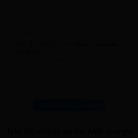
Aidant Familial
Aide au répit 2026 : conditions, montants,
démarches
L’aide au répit est pour les familles qui
s’occupent d’une personne âgée ou d’une
personne en situation de handicap. Avec cette
aide a...
En savoir plus sur ce sujet
Tous les articles sur les Aide énergie