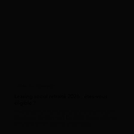
Aide Au Transport
Leasing social retraité 2026 : êtes-vous
éligible ?
Vous êtes à la retraite et cherchez une voiture
électrique à petit prix ? En 2026, les conditions
d’attribution du leasing social dépe...