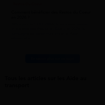
Restos Du Coeur
Comment bénéficier des Restos du Coeur
en 2026 ?
[Mis à jour le 13/01/2026] Si vous avez besoin
d’une aide des Restos du Coeur en 2026, la
campagne est désormais ouverte. Aide
alimentaire, ...
En savoir plus sur ce sujet
Tous les articles sur les Aide au
transport