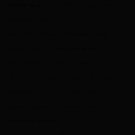
Aide Par Situation
Aide Pour Déménagement
Aide Rénovation
Aide Vacances
Aide Vélo Électrique
Aides À La Mobilité
Aides À La Santé
Aides Au Logement
Aides Par Région
Aides Sociales
Allocation De Soutien Familial Jusqu'à Quel Age
Allocations Familiales
Ameli
Aspa
Assurance Animaux
Assurance Auto
Assurance Emprunteur
Assurance Habitation