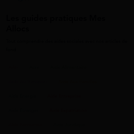
Les guides pratiques Mes
Allocs
Tout comprendre des aides sociales avec nos articles de
fond
AAH
Acre
Aide Alimentaire
Aide Au Transport
Aide Aux Familles
Aide Énergie
Aide Entreprise
Aide Étranger
Aide Expatriation
Aide Formation
Aide Juridique