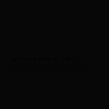
Acre
Comment bénéficier de l’ACRE ?
Pour assurer un bon lancement de votre
entreprise, l’assistance destinée aux créateurs et
repreneurs d’entreprise offre la possi...