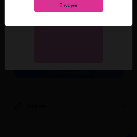
second mois
, dans la limite du plafond de la
Envoyer
Sécurité sociale.
L’employeur ne peut pas refuser votre
demande si vous respectez les conditions,
les délais et les justificatifs demandés.
Simulez toutes vos aides en 2 min.
Simulation gratuite
Sources