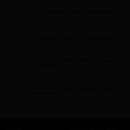
Aide Étranger
Les dispositifs d'aide pour les étrangers en
France
Plan D'Épargne Retraite
Plan épargne retraite : ce qu'il faut savoir
Prime Macron
Prime Macron 2026 : conditions, montant,
démarches
Prime De Noel
Prime de Noël 2026 : conditions, montants,
démarches
Services
A propos de Mes Allocs