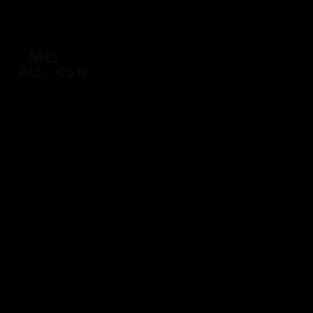
2 rue
Panhard
91830 Le
Coudray
Montceaux
01 84 80
37 31