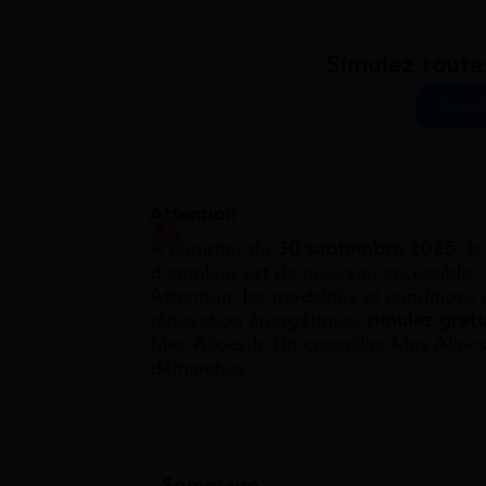
Simulez toute
Simul
Attention
À compter du
30 septembre 2025
, l
d’ampleur est de nouveau accessible.
Attention, les modalités et conditions 
rénovation énergétique,
simulez grat
Mes-Allocs.fr. Un conseiller Mes Allo
démarches.
Sommaire