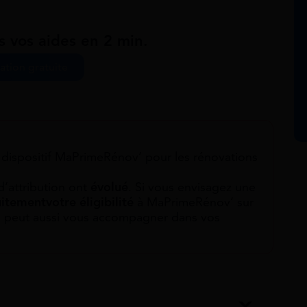
s vos aides en 2 min.
ation gratuite
e dispositif MaPrimeRénov’ pour les rénovations
d’attribution ont
évolué
. Si vous envisagez une
uitement
votre éligibilité
à MaPrimeRénov’ sur
cs peut aussi vous accompagner dans vos