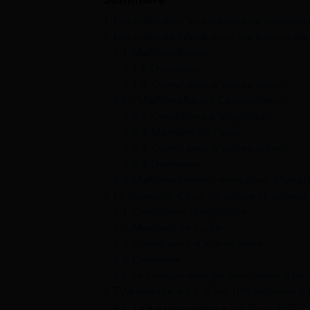
1
Les aides pour vos travaux de rénovat
2
Les aides de l’Anah pour les travaux de
2.1
MaPrimeRénov’
2.1.1
Demande :
2.1.2
Cumul avec d’autres aides :
2.2
“MaPrimeRénov Copropriété”
2.2.1
Conditions d’éligibilité :
2.2.2
Montant de l’aide :
2.2.3
Cumul avec d’autres aides :
2.2.4
Demande :
2.3
MaPrimeRénov’ rénovation d’ample
3
Le dispositif Coup de pouce chauffage
3.1
Conditions d’éligibilité :
3.2
Montant de l’aide :
3.3
Cumul avec d’autres aides :
3.4
Demande :
3.5
Le chèque énergie pour aider à pay
4
TVA réduite à 5,5 % ou 10% pour les tr
4.1
TVA à taux réduit à 5,5 % ou 10%