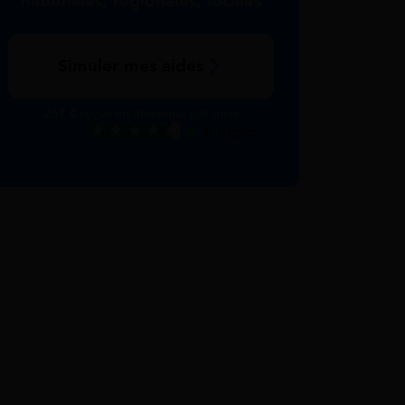
nationales, régionales, locales
Simuler mes aides
267 € reçus en moyenne par mois
Excellent
Voir nos avis Trustpilot