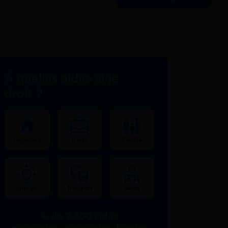
À quelles aides ai-je
droit ?
Logement
Travail
Famille
Énergie
Transport
Santé
+ de 2 500 aides