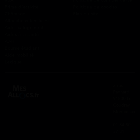
RSA
Politique de confidentialité
Prime d’activité
Politique de cookies
Chômage
Plan du site
Allocations familiales
Aide au logement
Aides à la santé
AAH
Bourse étudiant
Aide mobilité
Lexique
2 rue
Panhard
91830 Le
Coudray
Montceaux
01 84 80
37 31