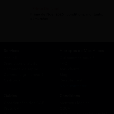
Prime De Noel
Prime de Noël 2026 : conditions, montants,
démarches
Services
A propos de Mes Allocs
Accueil
Qui sommes-nous ?
Simulation gratuite
FAQ
Demande de rappel
Avis clients
Comment ça marche ?
Blog
Cashback
Recrutement
Nous contacter
Guides
Conditions
Coordonnées des CAF
Mentions légales
Prêts CAF
CGUV