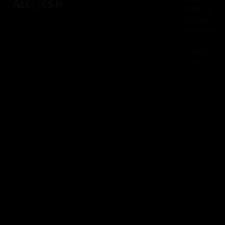
91830 Le
Coudray
Montceaux
01 84 80
37 31