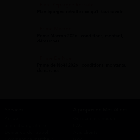
Plan D'Épargne Retraite
Plan épargne retraite : ce qu'il faut savoir
Prime Macron
Prime Macron 2026 : conditions, montant,
démarches
Prime De Noel
Prime de Noël 2026 : conditions, montants,
démarches
Services
A propos de Mes Allocs
Accueil
Qui sommes-nous ?
Simulation gratuite
FAQ
Demande de rappel
Avis clients
Comment ça marche ?
Blog