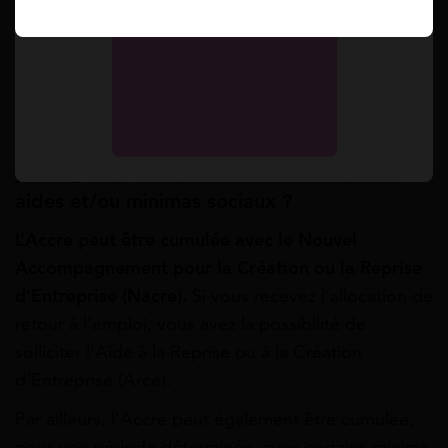
revenu professionnel est inférieur à 35 325 €
Une exonération dégressive s’applique lorsque
le revenu professionnel est supérieur à 35 325 €
mais, inférieur à 47 100 €
Aucune exonération n’est accordée lorsque le
revenu professionnel dépasse 47 100 €
Pouvez-vous cumuler l’Acre avec d’autres
aides et/ou minimas sociaux ?
L’Accre peut être cumulée avec le Nouvel
Accompagnement pour la Création ou la Reprise
d’Entreprise (Nacre).
Si vous recevez l’allocation de
retour à l’emploi, vous avez la possibilité de
solliciter l’Aide à la Reprise ou à la Création
d’Entreprise (Arce).
Par ailleurs, l’Accre peut également être cumulée,
pour une période déterminée, avec certains minima