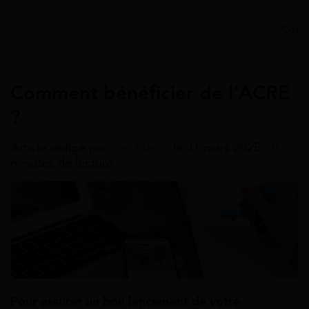
Accueil
>
Guides
>
Acre
>
Bénéficier de l'accre
>
Comme
Acre
Comment bénéficier de l’ACRE
?
Article rédigé par
Léo Martin
le 31 mars 2025 - 9
minutes de lecture
Pour assurer un bon lancement de votre