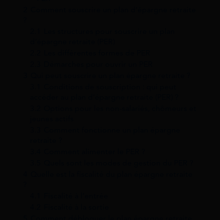
2
Comment souscrire un plan d’épargne retraite
?
2.1
Les structures pour souscrire un plan
d’épargne retraite (PER)
2.2
Les différentes formes de PER
2.3
Démarches pour ouvrir un PER
3
Qui peut souscrire un plan épargne retraite ?
3.1
Conditions de souscription : qui peut
accéder au plan d’épargne retraite (PER) ?
3.2
Options pour les non-salariés, chômeurs et
jeunes actifs
3.3
Comment fonctionne un plan épargne
retraite ?
3.4
Comment alimenter le PER ?
3.5
Quels sont les modes de gestion du PER ?
4
Quelle est la fiscalité du plan épargne retraite
?
4.1
Fiscalité à l’entrée
4.2
Fiscalité à la sortie
5
Comment débloquer le plan épargne retraite