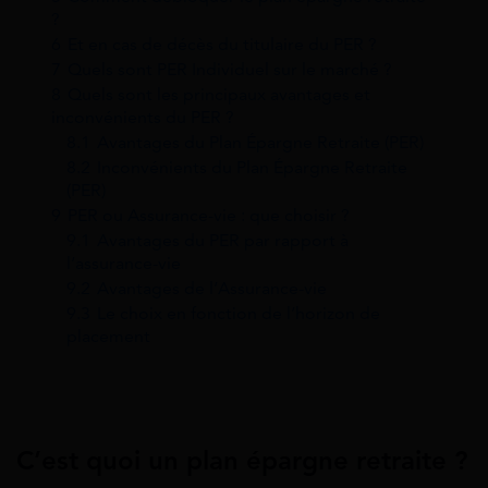
?
6
Et en cas de décès du titulaire du PER ?
7
Quels sont PER Individuel sur le marché ?
8
Quels sont les principaux avantages et
inconvénients du PER ?
8.1
Avantages du Plan Épargne Retraite (PER)
8.2
Inconvénients du Plan Épargne Retraite
(PER)
9
PER ou Assurance-vie : que choisir ?
9.1
Avantages du PER par rapport à
l’assurance-vie
9.2
Avantages de l’Assurance-vie
9.3
Le choix en fonction de l’horizon de
placement
C’est quoi un plan épargne retraite ?