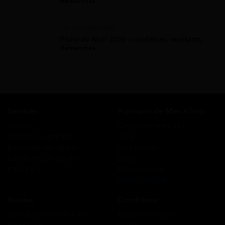
démarches
Prime De Noel
Prime de Noël 2026 : conditions, montants,
démarches
Services
A propos de Mes Allocs
Accueil
Qui sommes-nous ?
Simulation gratuite
FAQ
Demande de rappel
Avis clients
Comment ça marche ?
Blog
Cashback
Recrutement
Nous contacter
Guides
Conditions
Coordonnées des CAF
Mentions légales