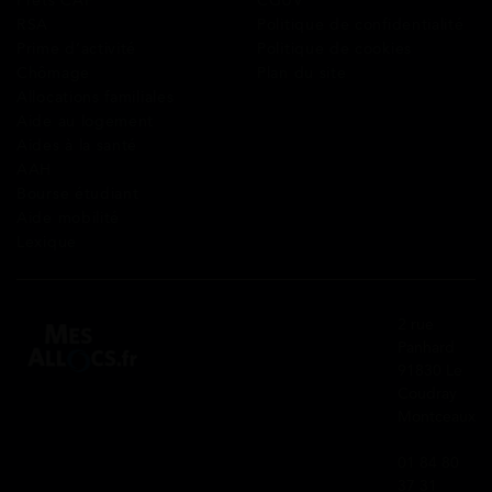
Prêts CAF
CGUV
RSA
Politique de confidentialité
Prime d’activité
Politique de cookies
Chômage
Plan du site
Allocations familiales
Aide au logement
Aides à la santé
AAH
Bourse étudiant
Aide mobilité
Lexique
2 rue
Panhard
91830 Le
Coudray
Montceaux
01 84 80
37 31