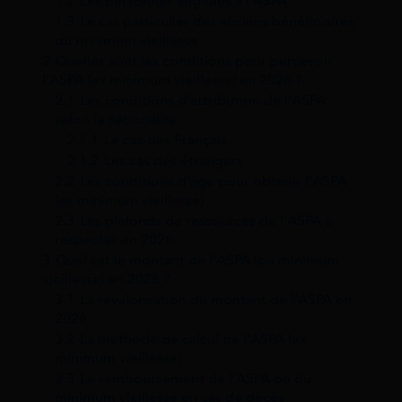
1.2
Les personnes éligibles à l’ASPA
1.3
Le cas particulier des anciens bénéficiaires
du minimum vieillesse
2
Quelles sont les conditions pour percevoir
l’ASPA (ex minimum vieillesse) en 2026 ?
2.1
Les conditions d’attribution de l’ASPA
selon la nationalité
2.1.1
Le cas des Français
2.1.2
Les cas des étrangers
2.2
Les conditions d’âge pour obtenir l’ASPA
(ex minimum vieillesse)
2.3
Les plafonds de ressources de l’ASPA à
respecter en 2026
3
Quel est le montant de l’ASPA (ou minimum
vieillesse) en 2026 ?
3.1
La revalorisation du montant de l’ASPA en
2026
3.2
La méthode de calcul de l’ASPA (ex
minimum vieillesse)
3.3
Le remboursement de l’ASPA ou du
minimum vieillesse en cas de décès