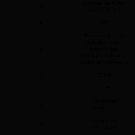
Bourses de l'Etat
x
ou du CROUS
x
MTP
Pensions liées à
une distinction
x
honorifique
(médaille militaire,
légion d'honneur...)
x
PCRTP
x
PCH
Prestations
x
familiales
Retraite du
x
combattant