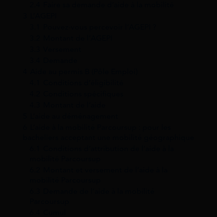
2.4
Faire sa demande d’aide à la mobilité
3
L’AGEPI
3.1
Pouvez-vous percevoir l’AGEPI ?
3.2
Montant de l’AGEPI
3.3
Versement
3.4
Demande
4
Aide au permis B (Pôle Emploi)
4.1
Conditions d’éligibilité
4.2
Conditions spécifiques
4.3
Montant de l’aide
5
L’aide au déménagement
6
L’aide à la mobilité Parcoursup : pour les
bacheliers acceptant une mobilité géographique
6.1
Conditions d’attribution de l’aide à la
mobilité Parcoursup
6.2
Montant et versement de l’aide à la
mobilité Parcoursup
6.3
Demande de l’aide à la mobilité
Parcoursup
6.4
Cumul