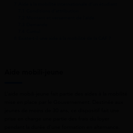
7
Aide à la mobilité internationale d’un étudiant
7.1
Conditions d’attribution
7.2
Montant et versement de l’aide
7.3
Demande
7.4
Cumul
8
Existe-t-il une aide à la mobilité de la CAF ?
Aide mobili-jeune
L’aide mobili-jeune fait partie des aides à la mobilité
mise en place par le Gouvernement. Destinée aux
jeunes de moins de 30 ans, ce dispositif fait une
prise en charge une partie des frais du loyer
pendant la durée d’une formation en alternance.