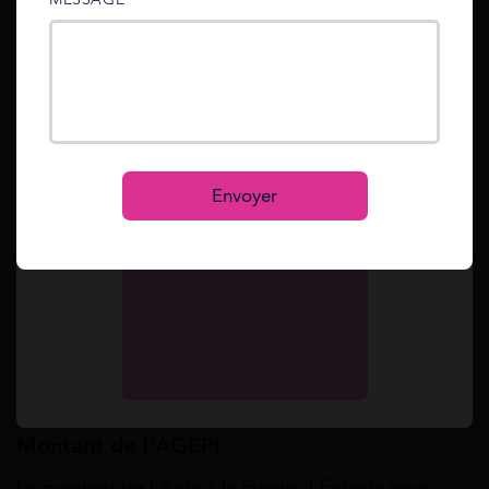
sent to your email address.
Si vous vous apprêtez à entrer en formation de plus
de 40 heures, y compris à distance, vous pouvez
Mot de passe oublié ?
Reset
également bénéficier de l’AGEPI.
Dans le cas où vous êtes employé dans le cadre
Se connecter
d’un emploi d’avenir, vous pouvez percevoir
S’inscrire
Envoyer
l’AGEPI.
Simulez toutes vos aides en 2 min.
Simulation gratuite
Montant de l’AGEPI
Le montant de l’Aide à la Garde d’Enfants pour