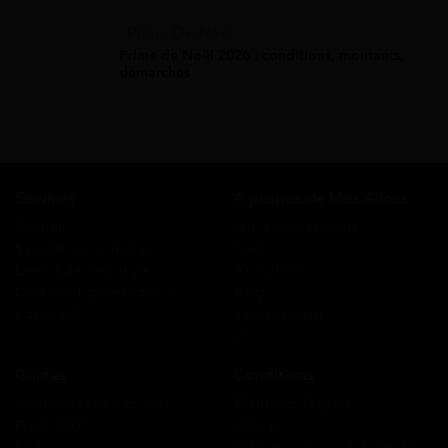
Prime De Noel
Prime de Noël 2026 : conditions, montants,
démarches
Services
A propos de Mes Allocs
Accueil
Qui sommes-nous ?
Simulation gratuite
FAQ
Demande de rappel
Avis clients
Comment ça marche ?
Blog
Cashback
Recrutement
Nous contacter
Guides
Conditions
Coordonnées des CAF
Mentions légales
Prêts CAF
CGUV
RSA
Politique de confidentialité