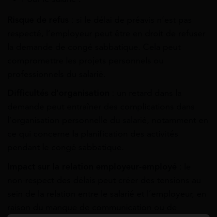
Risque de refus
: si le délai de préavis n’est pas
respecté, l’employeur peut être en droit de refuser
la demande de congé sabbatique. Cela peut
compromettre les projets personnels ou
professionnels du salarié.
Difficultés d’organisation
: un retard dans la
demande peut entraîner des complications dans
l’organisation personnelle du salarié, notamment en
ce qui concerne la planification des activités
pendant le congé sabbatique.
Impact sur la relation employeur-employé
: le
non-respect des délais peut créer des tensions au
sein de la relation entre le salarié et l’employeur, en
raison du manque de communication ou de