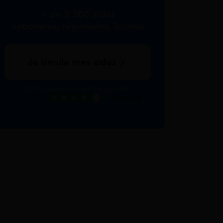
+ de 2 500 aides
nationales, régionales, locales
Je simule mes aides
267 € reçus en moyenne par mois
Excellent
Voir nos avis Trustpilot