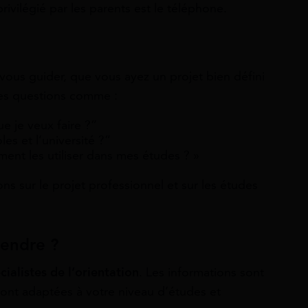
rivilégié par les parents est le téléphone.
 vous guider, que vous ayez un projet bien défini
des questions comme :
e je veux faire ?”
les et l’université ?”
ent les utiliser dans mes études ? »
ns sur le projet professionnel et sur les études
tendre ?
cialistes de l’orientation
. Les informations sont
sont adaptées à votre niveau d’études et