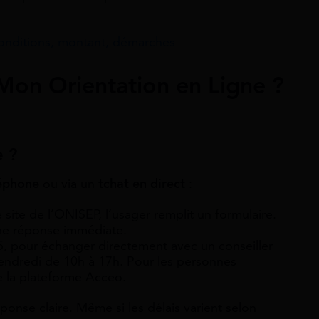
 conditions, montant, démarches
on Orientation en Ligne ?
e ?
léphone
ou via un
t
chat en direct
:
e site de l’ONISEP, l’usager remplit un formulaire.
une réponse immédiate.
5, pour échanger directement avec un conseiller
vendredi de 10h à 17h. Pour les personnes
e la plateforme Acceo.
nse claire. Même si les délais varient selon