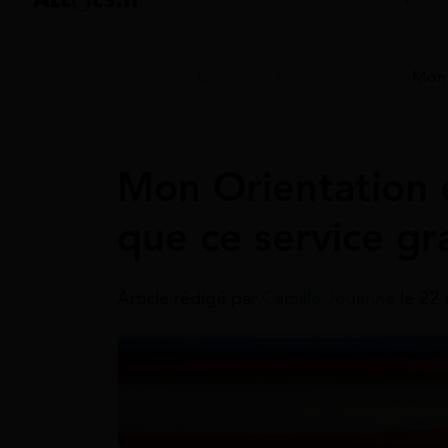
Accueil
>
Guides
>
Aide formation
>
Mon 
Aide Formation
Mon Orientation e
que ce service gra
Article rédigé par
Camille Jouanne
le 22 