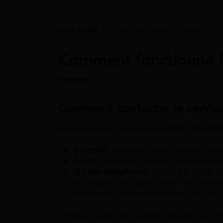
Lire Aussi :
Bourse sanitaire et sociale :
Comment fonctionne M
Comment contacter le servic
Le service est joignable
en ligne
,
par té
Par mail
: accessible en continu sur l
Tchat
: simple et rapide, idéal pour 
Ou par téléphone
: au 01 77 77 12 2
du lundi au jeudi de 10h à 19h et le 
sourdes ou malentendantes, on utilis
Chaque mode de contact apporte une répo