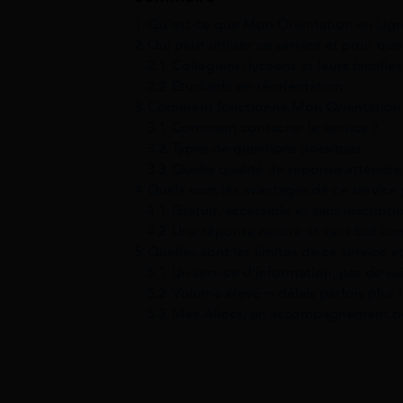
1
Qu’est-ce que Mon Orientation en Lign
2
Qui peut utiliser ce service et pour quoi
2.1
Collégiens, lycéens et leurs familles
2.2
Étudiants en réorientation
3
Comment fonctionne Mon Orientation 
3.1
Comment contacter le service ?
3.2
Types de questions possibles
3.3
Quelle qualité de réponse attendre
4
Quels sont les avantages de ce service 
4.1
Gratuit, accessible et sans inscripti
4.2
Une réponse neutre et sans but co
5
Quelles sont les limites de ce service et
5.1
Un service d’information, pas de su
5.2
Volume élevé = délais parfois plus 
5.3
Mes Allocs, un accompagnement per