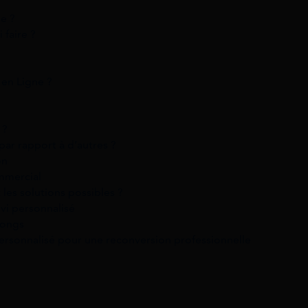
e ?
 faire ?
en Ligne ?
 ?
par rapport à d’autres ?
on
mmercial
 les solutions possibles ?
ivi personnalisé
longs
sonnalisé pour une reconversion professionnelle