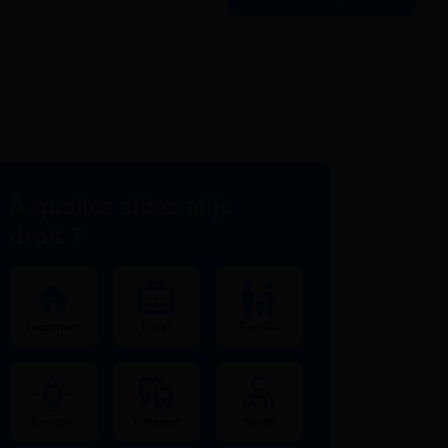
À quelles aides ai-je
droit ?
Logement
Travail
Famille
Énergie
Transport
Santé