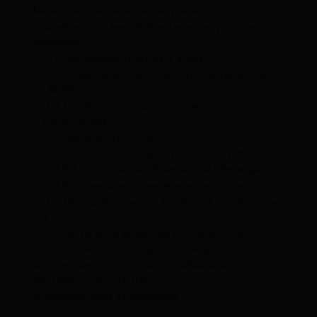
bénéficier des aides aux expatriés ?
3
Quelles sont les différentes aides pour les
expatriés ?
3.1
Les différents types d’aides
3.2
L’aide ou allocation à durée déterminée
(ADD)
3.3
Les allocations pour les personnes
handicapées
3.4
Les aides ponctuelles
3.5
Les assurances santé pour les expatriés
3.5.1
La Caisse des Français de l’Étranger
3.5.2
L’assurance santé internationale
3.6
Un expatrié peut-il bénéficier du chômage
?
3.7
La garantie jeunes au retour en France
3.8
Les autres aides pour les expatriés français
4
Comment trouver de nouvelles aides
destinées aux expatriés ?
5
Témoignages et exemples