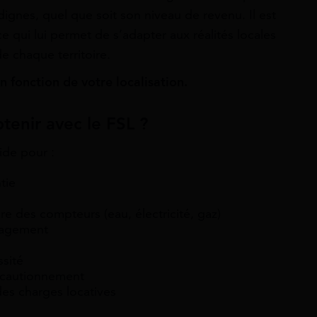
ignes, quel que soit son niveau de revenu. Il est
 qui lui permet de s’adapter aux réalités locales
e chaque territoire.
en fonction de votre
localisation.
tenir avec le FSL ?
ide pour :
tie
re des compteurs (eau, électricité, gaz)
nagement
ssité
e cautionnement
des charges locatives