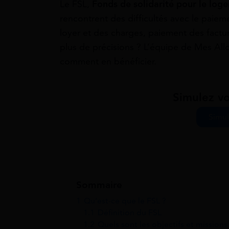
Le FSL,
Fonds de solidarité pour le log
rencontrent des difficultés avec le paiem
loyer et des charges, paiement des factur
plus de précisions ? L’équipe de Mes All
comment en bénéficier.
Simulez vo
Simul
Sommaire
1
Qu’est-ce que le FSL ?
1.1
Définition du FSL
1.2
Quels sont les objectifs et missions