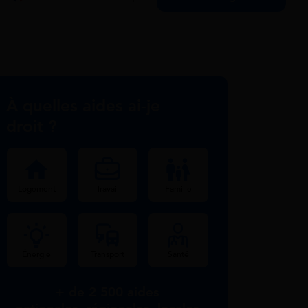
À quelles aides ai-je
droit ?
Logement
Travail
Famille
Énergie
Transport
Santé
+ de 2 500 aides