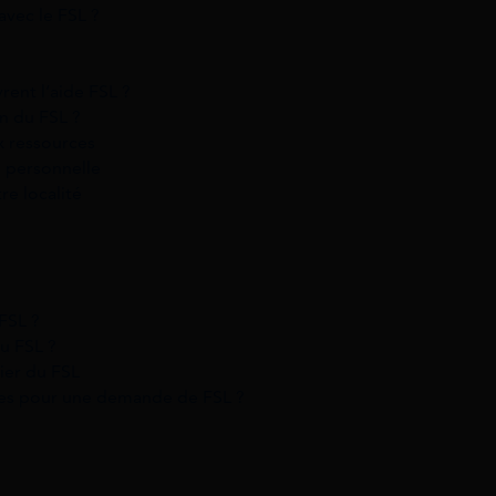
avec le FSL ?
rent l’aide FSL ?
on du FSL ?
ux ressources
on personnelle
re localité
FSL ?
u FSL ?
ier du FSL
aires pour une demande de FSL ?