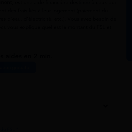
ement
, est une aide financière destinée à ceux qui
ent des frais liés à leur logement (paiement du
es d’eau, d’électricité, etc.). Vous avez besoin de
ocs vous explique quel est le montant du FSL et
s aides en 2 min.
ation gratuite
 du FSL ?