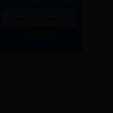
nationales, régionales, locales
Simuler mes aides
267 € reçus en moyenne par mois
Excellent
Voir nos avis Trustpilot