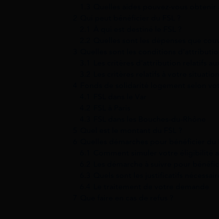
1.3
Quelles aides pouvez-vous obtenir 
2
Qui peut bénéficier du FSL ?
2.1
À qui est destiné le FSL ?
2.2
Quelles sont les dépenses que couv
3
Quelles sont les conditions d’attributi
3.1
Les critères d’attribution relatifs a
3.2
Les critères relatifs à votre situati
4
Fonds de solidarité logement selon vot
4.1
FSL dans le Var
4.2
FSL à Paris
4.3
FSL dans les Bouches-du-Rhône
5
Quel est le montant du FSL ?
6
Quelles démarches pour bénéficier du 
6.1
Comment simuler votre éligibilité a
6.2
Les démarche à suivre pour bénéfic
6.3
Quels sont les justificatifs nécess
6.4
Le traitement de votre demande
7
Que faire en cas de refus ?