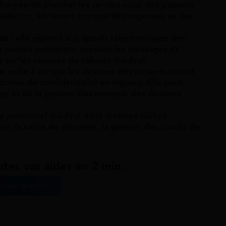
chargée de planifier les rendez-vous des patients
 médecins, en tenant compte des urgences et des
es :
elle répond aux appels téléphoniques des
es parties prenantes, prenant les messages et
 sur les services du cabinet médical.
le veille à ce que les dossiers des patients soient
rmes de confidentialité en vigueur. Elle peut
ge et de la gestion électronique des dossiers
 le personnel médical dans diverses tâches
tion, la saisie de données, la gestion des stocks de
utes vos aides en 2 min.
ation gratuite