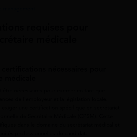
 le management
ations requises pour
crétaire médicale
certifications nécessaires pour
re médicale
t être nécessaires pour exercer en tant que
ences de l’employeur et la législation locale.
xiger une certification spécifique en secrétariat
ssionnelle de Secrétaire Médicale (CPSM). Cette
ifiques dans le domaine du secrétariat médical et
tunités professionnelles du candidat.