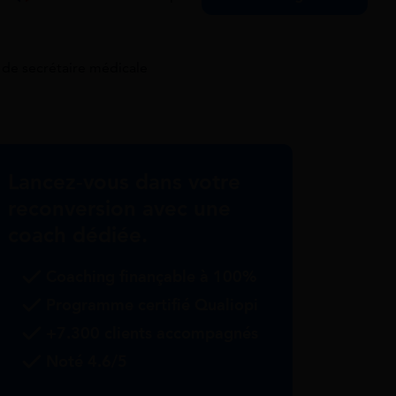
 de secrétaire médicale
Lancez-vous dans votre
reconversion avec une
coach dédiée.
Coaching finançable à 100%
Programme certifié Qualiopi
+7.300 clients accompagnés
Noté 4.6/5