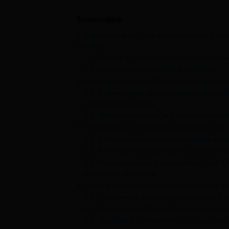
Sommaire
1
Importance du rôle de la secrétaire mé
médical
1.1
Qu’est-ce qu’une secrétaire médica
1.2
Le rôle de la secrétaire médicale
2
Formations et qualifications requises 
2.1
Présentation des diplômes et certif
secrétaire médicale
2.2
Éléments clés de la formation profe
3
Stratégies de recherche d’emploi dans 
3.1
Utilisation des sites spécialisés da
3.2
Réseau professionnel et contacts d
3.3
Importance de personnaliser son CV
exigences du poste
4
Lieux d’exercice et rémunération : le m
4.1
Où exercer en tant que secrétaire 
4.2
Quel est le salaire d’une secrétaire
4.3
Qualités et compétences requises 