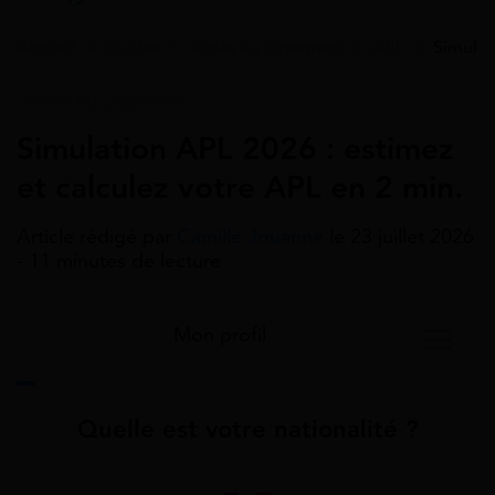
Accueil
>
Guides
>
Aides au logement
>
APL
>
Simulat
Aides Au Logement
Simulation APL 2026 : estimez
et calculez votre APL en 2 min.
Article rédigé par
Camille Jouanne
le 23 juillet 2026
- 11 minutes de lecture