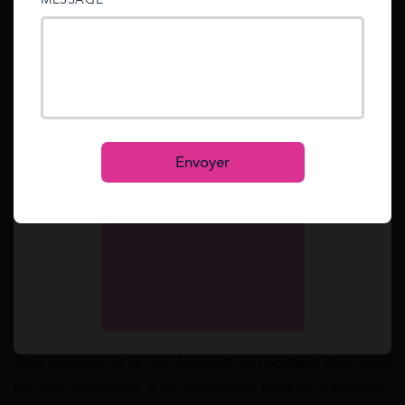
sent to your email address.
Mot de passe oublié ?
Reset
Se connecter
S’inscrire
Envoyer
Étape 4 : Accédez à vos résultats
À la fin de la simulation, vous pouvez accéder aux
résultats. Le simulateur APL vous indique si vous
êtes éligible, et le cas échéant, le montant que vous
pouvez percevoir. Il ne vous reste plus qu’à réaliser