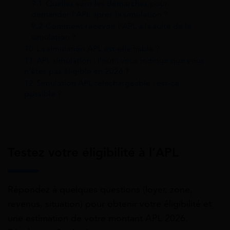
9.1
Quelles sont les démarches pour
demander l’APL après la simulation ?
9.2
Comment recevoir l’APL à la suite de la
simulation ?
10
La simulation APL est-elle fiable ?
11
APL simulation : l’outil vous indique que vous
n’êtes pas éligible en 2026 ?
12
Simulation APL téléchargeable : est-ce
possible ?
Testez votre éligibilité à l’APL
Répondez à quelques questions (loyer, zone,
revenus, situation) pour obtenir votre éligibilité et
une estimation de votre montant APL 2026.