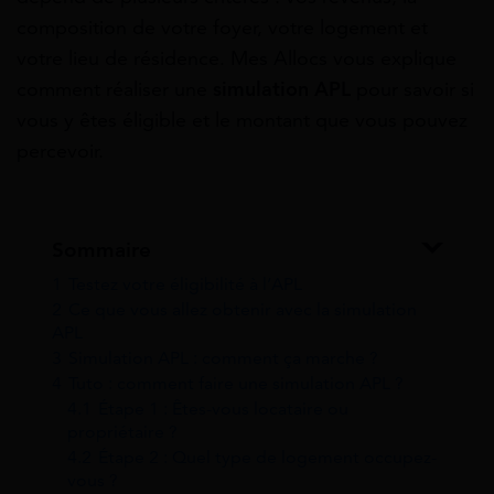
composition de votre foyer, votre logement et
votre lieu de résidence. Mes Allocs vous explique
comment réaliser une
simulation APL
pour savoir si
vous y êtes éligible et le montant que vous pouvez
percevoir.
Sommaire
1
Testez votre éligibilité à l’APL
2
Ce que vous allez obtenir avec la simulation
APL
3
Simulation APL : comment ça marche ?
4
Tuto : comment faire une simulation APL ?
4.1
Étape 1 : Êtes-vous locataire ou
propriétaire ?
4.2
Étape 2 : Quel type de logement occupez-
vous ?