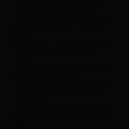
4.3
Étape 3 : Quel est le montant de votre
loyer ?
4.4
Étape 4 : Accédez à vos résultats
5
Une estimation basée sur les règles officielles
6
Pourquoi faire une simulation APL sur Mes
Allocs ?
7
Simulation APL : quel est le montant de l’aide
?
7.1
Comment le montant de l’aide est-il
calculé ?
7.2
Méthodologie officielle du calcul de l’APL
8
Exemples de simulation APL
8.1
Simulation APL pour un étudiant locataire
à Paris
8.2
Simulation APL pour un couple avec un
enfant à Lyon
8.3
Simulation APL pour une salariée seule en
province
9
Demande d’APL après la simulation : comment
faire ?