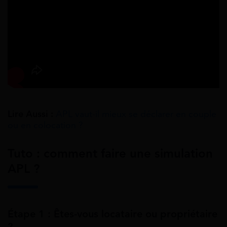
Lire Aussi :
APL vaut-il mieux se déclarer en couple
ou en colocation ?
Tuto : comment faire une simulation
APL ?
Étape 1 : Êtes-vous locataire ou propriétaire
?