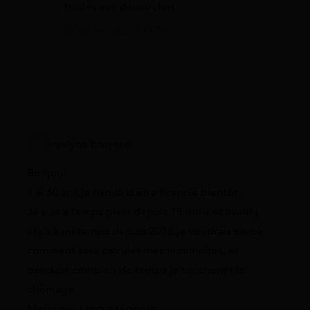
toutes vos démarches.
25 janvier 2023 à 11:59
evelyne bruyere
Bonjour
J ai 60 ans,je risque d être licencié bientôt.
Je suis à temps plein depuis 15 mois,et avant j
étais à mi-temps depuis 2016.je voudrais savoir
comment sera calculer mes indemnités, et
pendant combien de temps je toucherait le
chômage
Merci pour votre réponse