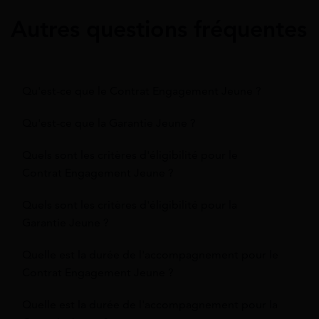
Autres questions fréquentes
Qu'est-ce que le Contrat Engagement Jeune ?
Qu'est-ce que la Garantie Jeune ?
Quels sont les critères d'éligibilité pour le
Contrat Engagement Jeune ?
Quels sont les critères d'éligibilité pour la
Garantie Jeune ?
Quelle est la durée de l'accompagnement pour le
Contrat Engagement Jeune ?
Quelle est la durée de l'accompagnement pour la