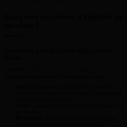
Jeune (CEJ) est renouvelable ?
Quels sont les critères d’éligibilité de
ces aides ?
Les critères pour le Contrat Engagement
Jeune
Pour être
éligible au Contrat Engagement Jeune
,
les jeunes doivent remplir les critères suivants :
Âge :
être âgé entre 16 et 25 ans. Pour les
jeunes en situation de handicap, l’âge maximal
est étendu jusqu’à 29 ans.
Statut :
ne pas être en emploi, en formation, ni
en études.
Motivation :
être motivé et prêt à s’engager
dans un parcours intensif vers l’emploi,