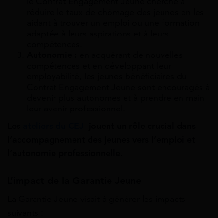
le Contrat Engagement Jeune cherche à
réduire le taux de chômage des jeunes en les
aidant à trouver un emploi ou une formation
adaptée à leurs aspirations et à leurs
compétences.
Autonomie :
en acquérant de nouvelles
compétences et en développant leur
employabilité, les jeunes bénéficiaires du
Contrat Engagement Jeune sont encouragés à
devenir plus autonomes et à prendre en main
leur avenir professionnel.
Les
ateliers du CEJ
jouent un rôle crucial dans
l’accompagnement des jeunes vers l’emploi et
l’autonomie professionnelle.
L’impact de la Garantie Jeune
La Garantie Jeune visait à générer les impacts
suivants :