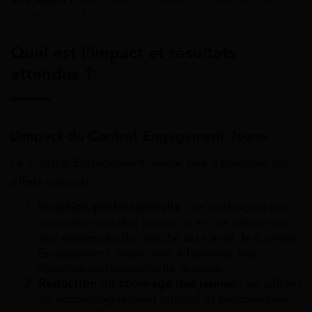
cadre du CEJ ?
Quel est l’impact et résultats
attendus ?
L’impact du Contrat Engagement Jeune
Le Contrat Engagement Jeune vise à produire les
effets suivants :
Insertion professionnelle :
en renforçant les
compétences des jeunes et en les préparant
aux exigences du marché du travail, le Contrat
Engagement Jeune vise à favoriser leur
insertion professionnelle durable.
Réduction du chômage des jeunes :
en offrant
un accompagnement intensif et personnalisé,