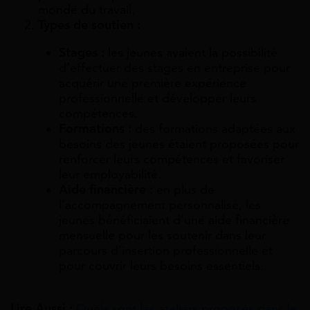
monde du travail.
Types de soutien :
Stages :
les jeunes avaient la possibilité
d’effectuer des stages en entreprise pour
acquérir une première expérience
professionnelle et développer leurs
compétences.
Formations :
des formations adaptées aux
besoins des jeunes étaient proposées pour
renforcer leurs compétences et favoriser
leur employabilité.
Aide financière :
en plus de
l’accompagnement personnalisé, les
jeunes bénéficiaient d’une aide financière
mensuelle pour les soutenir dans leur
parcours d’insertion professionnelle et
pour couvrir leurs besoins essentiels.
Lire Aussi :
Quels sont les ateliers proposés dans le