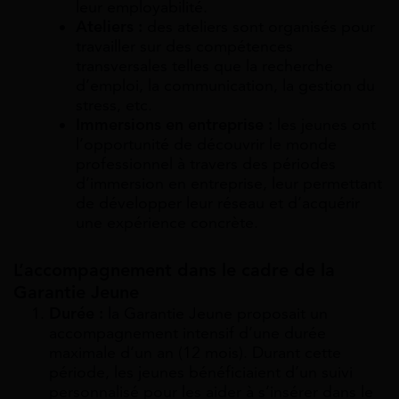
leur employabilité.
Ateliers :
des ateliers sont organisés pour
travailler sur des compétences
transversales telles que la recherche
d’emploi, la communication, la gestion du
stress, etc.
Immersions en entreprise :
les jeunes ont
l’opportunité de découvrir le monde
professionnel à travers des périodes
d’immersion en entreprise, leur permettant
de développer leur réseau et d’acquérir
une expérience concrète.
L’accompagnement dans le cadre de la
Garantie Jeune
Durée :
la Garantie Jeune proposait un
accompagnement intensif d’une durée
maximale d’un an (12 mois). Durant cette
période, les jeunes bénéficiaient d’un suivi
personnalisé pour les aider à s’insérer dans le