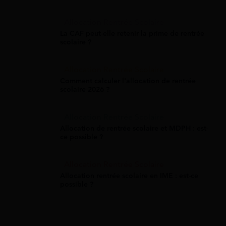
Allocation Rentrée Scolaire
La CAF peut-elle retenir la prime de rentrée
scolaire ?
Allocation Rentrée Scolaire
Comment calculer l'allocation de rentrée
scolaire 2026 ?
Allocation Rentrée Scolaire
Allocation de rentrée scolaire et MDPH : est-
ce possible ?
Allocation Rentrée Scolaire
Allocation rentrée scolaire en IME : est-ce
possible ?