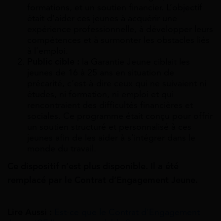
formations, et un soutien financier. L’objectif
était d’aider ces jeunes à acquérir une
expérience professionnelle, à développer leurs
compétences et à surmonter les obstacles liés
à l’emploi.
Public cible :
la Garantie Jeune ciblait les
jeunes de 16 à 25 ans en situation de
précarité, c’est-à-dire ceux qui ne suivaient ni
études, ni formation, ni emploi et qui
rencontraient des difficultés financières et
sociales. Ce programme était conçu pour offrir
un soutien structuré et personnalisé à ces
jeunes afin de les aider à s’intégrer dans le
monde du travail.
Ce dispositif n’est plus disponible. Il a été
remplacé par le Contrat d’Engagement Jeune.
Lire Aussi :
Est-ce que le Contrat d’Engagement