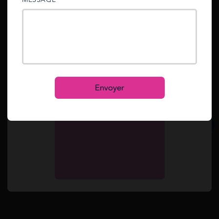
sent to your email address.
Simulez votre éligibilité au CEJ en 2
Mot de passe oublié ?
Reset
min. Gratuit.
Se connecter
Simulation gratuite
S’inscrire
Envoyer
Notre équipe rédactionnelle est
constamment à la recherche des dernieres
actualités, mises à jours et réformes au sujet
des aides financières en France.
Voir notre
ligne éditoriale ici.