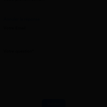
Annuler la réponse
Votre Email
Votre question*