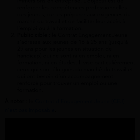
immersions en entreprise. L’objectif est de
renforcer les compétences professionnelles
des jeunes, de les préparer aux exigences du
marché du travail et de faciliter leur accès à
l’emploi ou à la formation.
Public cible :
le Contrat Engagement Jeune
s’adresse aux jeunes de 16 à 25 ans (jusqu’à
29 ans pour les jeunes en situation de
handicap) qui ne sont ni en emploi, ni en
formation, ni en études. Il vise particulièrement
ceux qui sont éloignés du marché du travail et
qui ont besoin d’un accompagnement
renforcé pour trouver un emploi ou une
formation.
À noter
: le
Contrat d’Engagement Jeune (CEJ)
n’est pas imposable
.