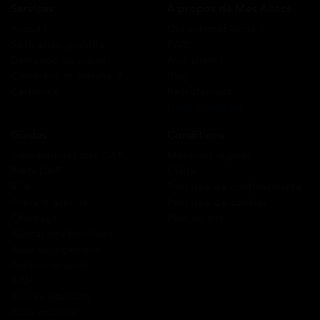
Services
A propos de Mes Allocs
Accueil
Qui sommes-nous ?
Simulation gratuite
FAQ
Demande de rappel
Avis clients
Comment ça marche ?
Blog
Cashback
Recrutement
Nous contacter
Guides
Conditions
Coordonnées des CAF
Mentions légales
Prêts CAF
CGUV
RSA
Politique de confidentialité
Prime d’activité
Politique de cookies
Chômage
Plan du site
Allocations familiales
Aide au logement
Aides à la santé
AAH
Bourse étudiant
Aide mobilité