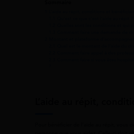
Sommaire
1
L’aide au répit, conditions et bénéficiai
1.1
Qu’est ce que c’est l’aide au répit ?
1.2
Quelles sont les conditions et qui p
1.3
Comment faire une demande de droi
2
Montant et plateforme d’accompagneme
2.1
Quel est le montant de l’aide du dro
2.2
Comment faire appel à des profess
2.3
Comment faire si vous êtes hospita
?
L’aide au répit, condit
Pour bénéficier de l’aide au répit, vous d
personne que vous aidez. Celle-ci doit ob