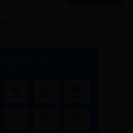
marches
À quelles aides ai-je
droit ?
Logement
Travail
Famille
Énergie
Transport
Santé