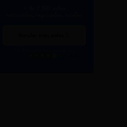
+ de 2 500 aides
nationales, régionales, locales
Simuler mes aides
267 € reçus en moyenne par mois
Excellent
Voir nos avis Trustpilot