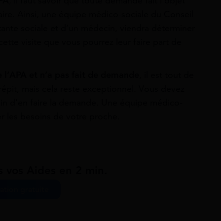
APA
, il faut savoir que toute demande fait l’objet
iaire. Ainsi, une équipe médico-sociale du Conseil
ante sociale et d’un médecin, viendra déterminer
tte visite que vous pourrez leur faire part de
de l’APA et n’a pas fait de demande
, il est tout de
répit, mais cela reste exceptionnel. Vous devez
fin d’en faire la demande. Une équipe médico-
er les besoins de votre proche.
s vos Aides en 2 min.
ation gratuite