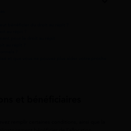
res
eut bénéficier du droit au répit ?
t au répit ?
nt pour le droit au répit
it au répit ?
ionnels ?
lisé et que vous ne pouvez plus aider votre proche
ions et bénéficiaires
evez remplir certaines conditions, ainsi que la
ligatoirement bénéficier de l’allocation