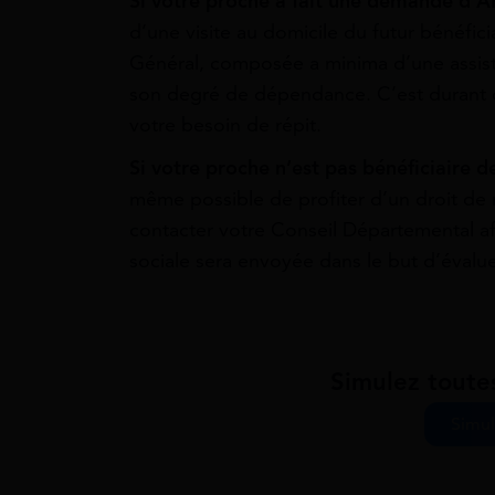
Si votre proche a fait une demande d’
d’une visite au domicile du futur bénéfic
Général, composée a minima d’une assist
son degré de dépendance. C’est durant ce
votre besoin de répit.
Si votre proche n’est pas bénéficiaire 
même possible de profiter d’un droit de 
contacter votre Conseil Départemental a
sociale sera envoyée dans le but d’évalu
Simulez toute
Simul