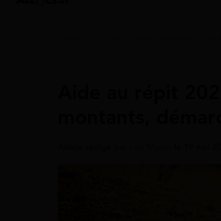
Accueil
>
Guides
>
Aide aux familles
>
Aid
Aide Aux Familles
Aide au répit 202
montants, démar
Article rédigé par
Léo Martin
le 19 mai 2