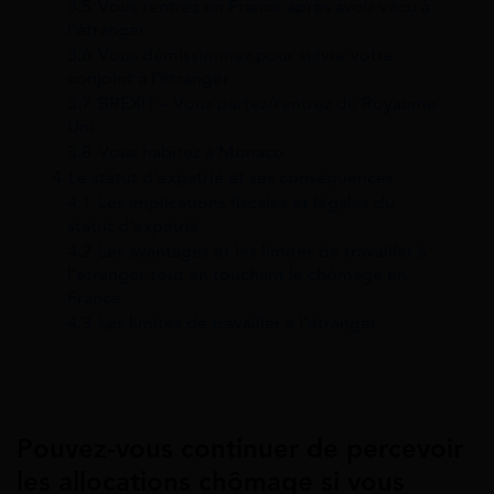
3.5
Vous rentrez en France après avoir vécu à
l’étranger
3.6
Vous démissionnez pour suivre votre
conjoint à l’étranger
3.7
BREXIT – Vous partez/rentrez du Royaume-
Uni
3.8
Vous habitez à Monaco
4
Le statut d’expatrié et ses conséquences
4.1
Les implications fiscales et légales du
statut d’expatrié
4.2
Les avantages et les limites de travailler à
l’étranger tout en touchant le chômage en
France
4.3
Les limites de travailler à l’étranger
Pouvez-vous continuer de percevoir
les allocations chômage si vous