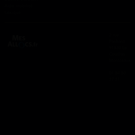
Aide mobilité
Lexique
2 rue
Panhard
91830 Le
Coudray
Montceaux
01 84 80
37 31