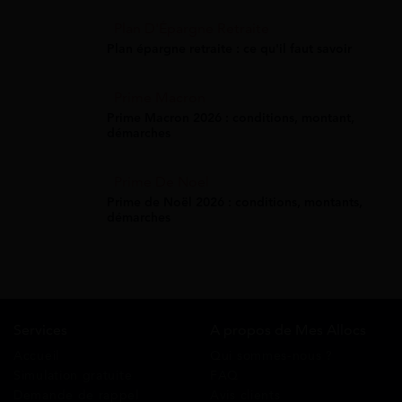
Plan D'Épargne Retraite
Plan épargne retraite : ce qu'il faut savoir
Prime Macron
Prime Macron 2026 : conditions, montant,
démarches
Prime De Noel
Prime de Noël 2026 : conditions, montants,
démarches
Services
A propos de Mes Allocs
Accueil
Qui sommes-nous ?
Simulation gratuite
FAQ
Demande de rappel
Avis clients