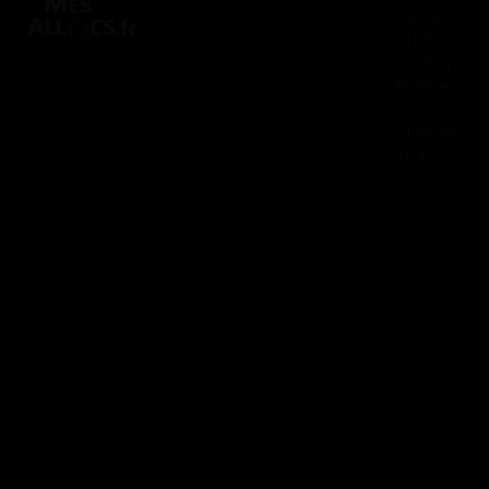
Panhard
91830 Le
Coudray
Montceaux
01 84 80
37 31