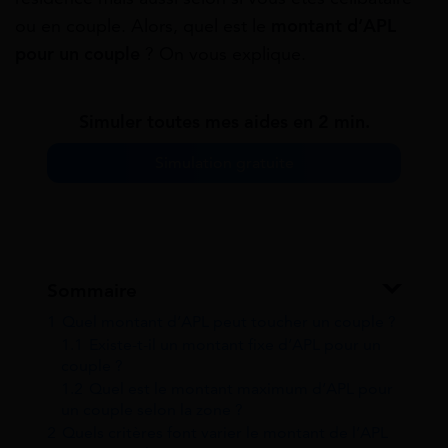
ou en couple. Alors, quel est le
montant d’APL
pour un couple
? On vous explique.
Simuler toutes mes aides en 2 min.
Simulation gratuite
Sommaire
1
Quel montant d’APL peut toucher un couple ?
1.1
Existe-t-il un montant fixe d’APL pour un
couple ?
1.2
Quel est le montant maximum d’APL pour
un couple selon la zone ?
2
Quels critères font varier le montant de l’APL