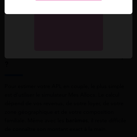
immobilier ou financier. Un livret d’épargne
conséquent peut réduire votre droit.
Lire Aussi :
Montant APL étudiant alternance :
calcul et estimation
Comment estimer son APL en couple
?
Pour estimer votre APL en couple, le plus simple
est d’utiliser le simulateur Mes Allocs. Le calcul
dépend de vos revenus, de votre loyer, de votre
zone géographique et de votre composition
familiale. Même avec les
barèmes
, il reste difficile
de connaître son montant exact à la main.