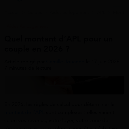
Accueil
>
Guides
>
Aides au logement
>
APL
>
Montan
Aides Au Logement
Quel montant d’APL pour un
couple en 2026 ?
Article rédigé par
Camille Jouanne
le 17 juin 2026 -
7 minutes de lecture
En 2026, les règles de calcul pour déterminer le
montant de l’APL
sont complexes : elles varient
selon vos revenus, votre loyer, votre zone de
résidence mais aussi selon si vous êtes célibataire