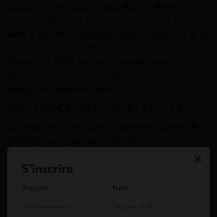
élevés, la participation personnelle augmente
fortement. Prenons un couple sans enfant en
zone 3
qui paie un loyer de 650 € (charges 40 €). Le
plafond retenu est 329,88 €. Avec des revenus
d’environ 5 000 € par mois, la participation
personnelle peut atteindre 350 € ou plus, ce qui
réduit très fortement l’aide :
APL ≈ 329,88 € + 40 € – 350 € – 5 € ≈ 15 €
.
Dans les cas où vos revenus sont bien supérieurs au
seuil R0, l’aide peut être nulle. Il est donc normal
qu’un couple à deux salaires touche peu ou pas
S’inscrire
d’APL.
Prénom
Nom
Pourquoi un couple peut-il toucher
peu ou pas d’APL ?