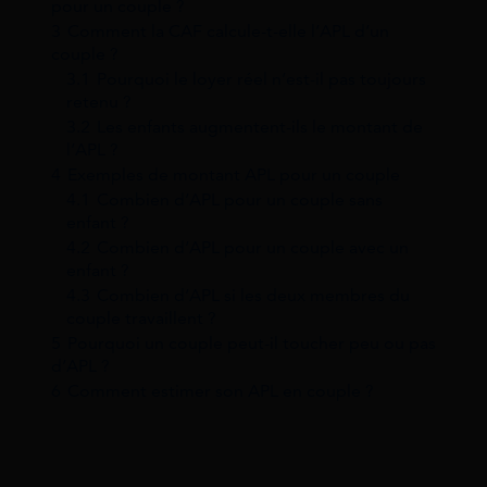
pour un couple ?
3
Comment la CAF calcule-t-elle l’APL d’un
couple ?
3.1
Pourquoi le loyer réel n’est-il pas toujours
retenu ?
3.2
Les enfants augmentent-ils le montant de
l’APL ?
4
Exemples de montant APL pour un couple
4.1
Combien d’APL pour un couple sans
enfant ?
4.2
Combien d’APL pour un couple avec un
enfant ?
4.3
Combien d’APL si les deux membres du
couple travaillent ?
5
Pourquoi un couple peut-il toucher peu ou pas
d’APL ?
6
Comment estimer son APL en couple ?