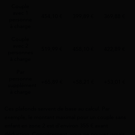
Couple
avec 1
454,10 €
399,89 €
369,88 €
personne
à charge
Couple
avec 2
519,99 €
458,10 €
422,89 €
personnes
à charge
Par
personne
+65,89 €
+58,21 €
+53,01 €
supplémentaire
à charge
Ces plafonds servent de base au calcul. Par
exemple, le montant maximal pour un couple sans
enfant en zone 2 est d’environ 355 € avant
déduction. Concrètement, vous ne pouvez jamais