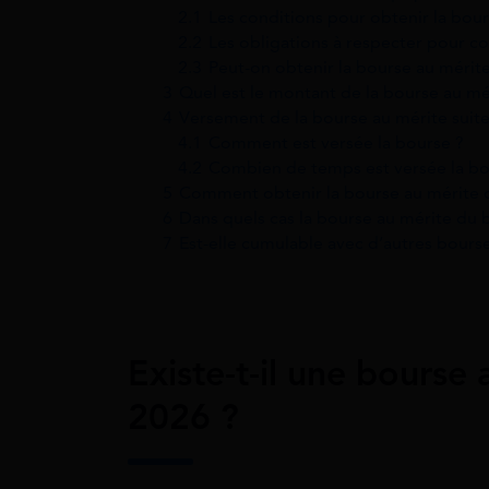
2.1
Les conditions pour obtenir la bou
2.2
Les obligations à respecter pour co
2.3
Peut-on obtenir la bourse au mérite
3
Quel est le montant de la bourse au mér
4
Versement de la bourse au mérite suite
4.1
Comment est versée la bourse ?
4.2
Combien de temps est versée la bo
5
Comment obtenir la bourse au mérite 
6
Dans quels cas la bourse au mérite du 
7
Est-elle cumulable avec d’autres bours
Existe-t-il une bourse
2026 ?