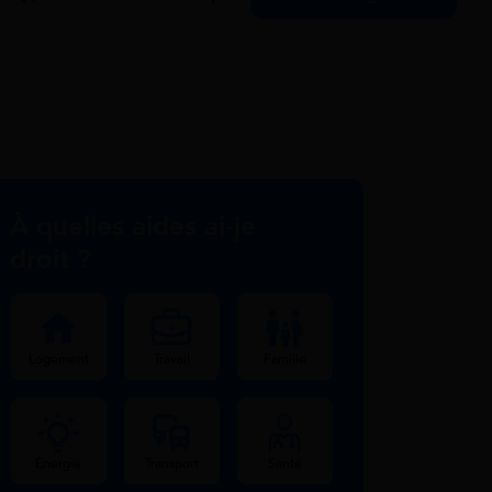
À quelles aides ai-je
droit ?
Logement
Travail
Famille
Énergie
Transport
Santé