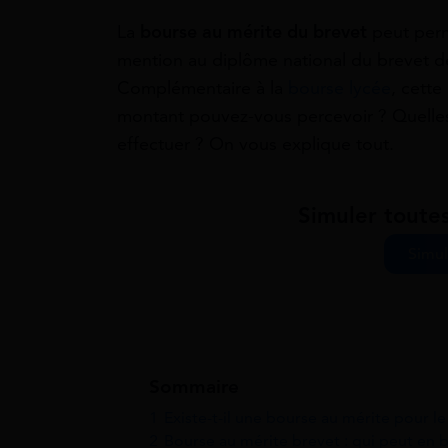
La
bourse au mérite du brevet
peut perm
mention au diplôme national du brevet de
Complémentaire à la
bourse lycée
, cette
montant pouvez-vous percevoir ? Quelles 
effectuer ? On vous explique tout.
Simuler toute
Simul
Sommaire
1
Existe-t-il une bourse au mérite pour l
2
Bourse au mérite brevet : qui peut en b