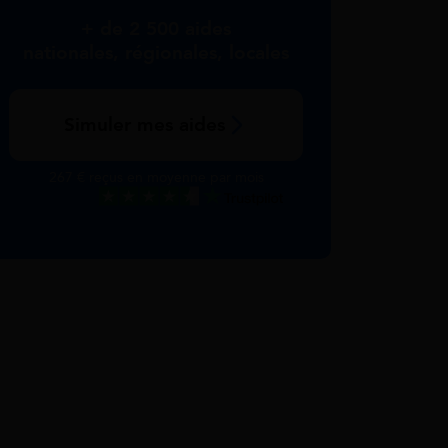
+ de 2 500 aides
nationales, régionales, locales
Simuler mes aides
267 € reçus en moyenne par mois
Excellent
Voir nos avis Trustpilot