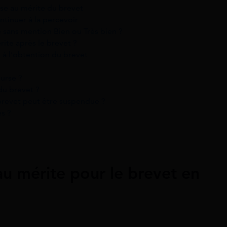
rse au mérite du brevet
ntinuer à la percevoir
 sans mention Bien ou Très bien ?
ite après le brevet ?
 à l’obtention du brevet
urse ?
du brevet ?
brevet peut être suspendue ?
es ?
 au mérite pour le brevet en