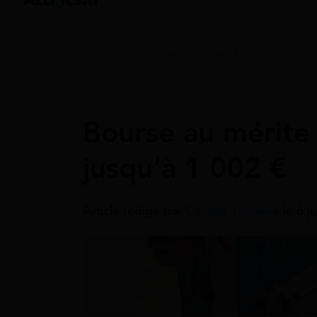
Accueil
>
Guides
>
Bourse Étudiant
>
Bou
Bourse Étudiant
Bourse au mérite
jusqu’à 1 002 €
Article rédigé par
Camille Jouanne
le 6 j