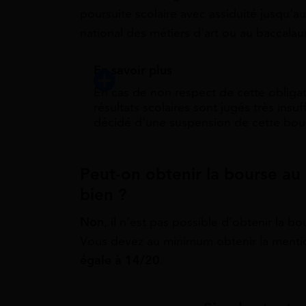
poursuite scolaire avec assiduité jusqu’au
national des métiers d’art ou au baccala
En savoir plus
En cas de non respect de cette obligatio
résultats scolaires sont jugés très insuf
décidé d’une suspension de cette bour
Peut-on obtenir la bourse au
bien ?
Non
, il n’est pas possible d’obtenir la 
Vous devez au minimum obtenir la mentio
égale à 14/20
.