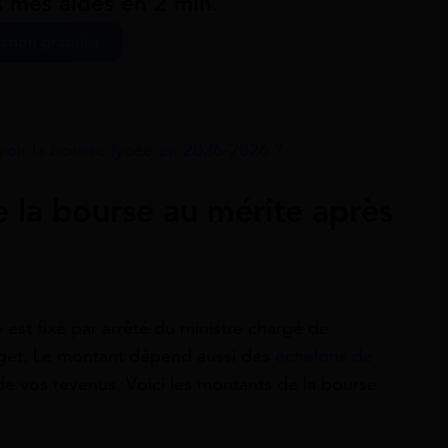
s mes aides en 2 min.
ation gratuite
voir la bourse lycée en 2026-2026 ?
e la bourse au mérite après
est fixé par arrêté du ministre chargé de
dget. Le montant dépend aussi des
échelons de
 de vos revenus. Voici les montants de la bourse