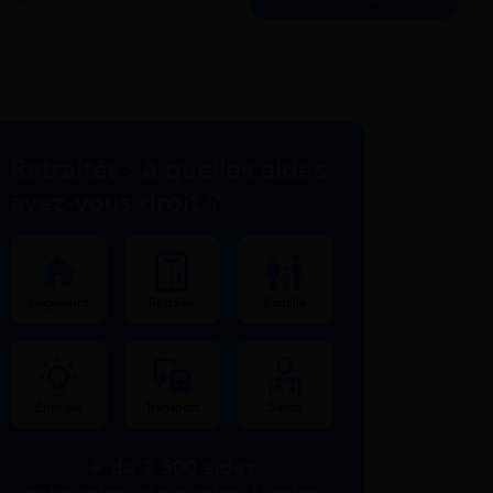
Retraités : à quelles aides
avez-vous droit ?
Logement
Retraite
Famille
Énergie
Transport
Santé
+ de 2 500 aides