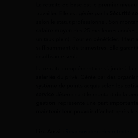
La retraite de base est le
premier niveau
travailler. Elle est gérée par la
Sécurité so
selon le statut professionnel. Son mont
salaire moyen
des 25 meilleures années,
un taux plein). Pour en bénéficier, il faut a
suffisamment de trimestres
. Elle garant
insuffisante seule.
La retraite complémentaire s’ajoute à la r
salariés
du privé. Gérée par des organ
système de points
acquis selon les
cotis
service
déterminant le montant de la pens
gestion
, représente une
part important
maintenir leur pouvoir d’achat
après la v
Lire Aussi :
Revalorisation des retraites 