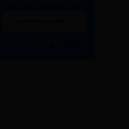
nationales, régionales, locales
Je simule mes aides
267 € reçus en moyenne par mois
Excellent
Voir nos avis Trustpilot