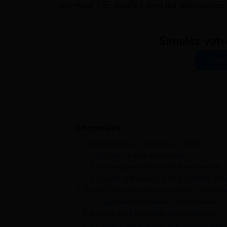
montant ? Et quelles sont les démarches 
Simulez votr
Simul
Sommaire
1
Comprendre la retraite en 2026
1.1
Qu’est ce que la retraite ?
1.2
Les régimes de retraite en France
1.3
Quelle différence entre retraite de
2
À quel âge pouvez-vous partir à la retr
2.1
L’âge légal de départ à la retraite
2.2
L’âge du taux plein automatique
2.3
Pouvez-vous partir à la retraite plus