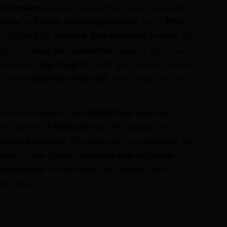
 de revenu
pour les personnes ayant cessé de
ciale
, la
Caisse des indépendants
, ou la
MSA
,
ant dépend du
nombre de trimestres cotisés
, du
 et d’un
taux de liquidation
(jusqu’à 50 % pour
tteindre l’
âge légal
(62 à 67 ans) et avoir validé
it une
protection minimale
, mais reste souvent
etraite de base et est
obligatoire pour les
ismes comme
l’Agirc-Arrco
, elle repose sur un
ations salariales
. Chaque point a une
valeur de
ion. Cette retraite,
sensible aux règles de
e du revenu
des retraités, essentielle pour
ie active.
: une hausse de 1,6% ?