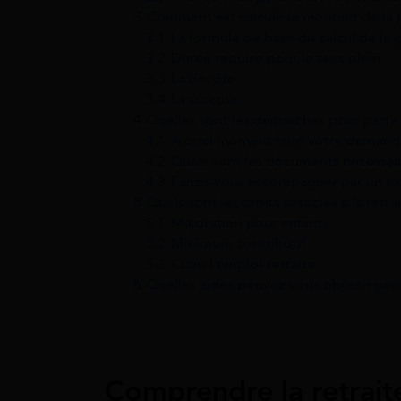
3
Comment est calculé le montant de la p
3.1
La formule de base du calcul de la 
3.2
Durée requise pour le taux plein
3.3
La décote
3.4
La surcote
4
Quelles sont les démarches pour partir à
4.1
À quel moment faire votre demande
4.2
Quels sont les documents nécessaire
4.3
Faites-vous accompagner par un exp
5
Quels sont les droits associés à la retrai
5.1
Majoration pour enfants
5.2
Minimum contributif
5.3
Cumul emploi-retraite
6
Quelles aides pouvez-vous obtenir pend
Comprendre la retrait