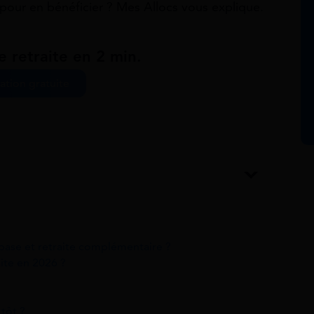
pour en bénéficier ? Mes Allocs vous explique.
e retraite en 2 min.
ation gratuite
 base et retraite complémentaire ?
aite en 2026 ?
 tôt ?