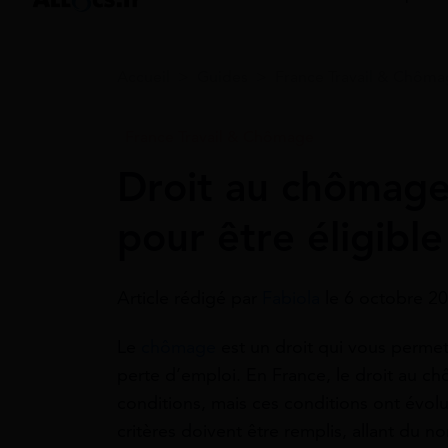
Accueil
>
Guides
>
France Travail & Chôm
France Travail & Chômage
Droit au chômage 
pour être éligible
Article rédigé par
Fabiola
le 6 octobre 20
Le
chômage
est un droit qui vous permet
perte d’emploi. En France, le droit au c
conditions, mais ces conditions ont évol
critères doivent être remplis, allant du no