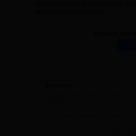
obligatoire auprès de France Travail. Dans
démarches et les obligations.
Simulez votr
Simul
Sommaire
1
Qu’est-ce que le droit au chômage ?
2
Quelles sont les conditions pour avoir
3
Vérifiez si vous remplissez les conditi
3.1
Étape 1 : Respectez les critères d’in
chômage
3.2
Étape 2 : Vérifiez si la perte de v
3.3
Étape 3 : Respectez vos obligation