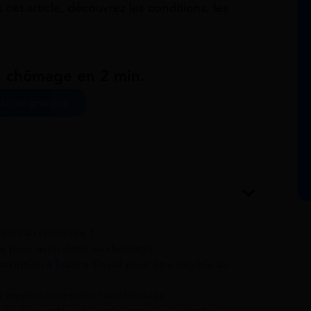
 cet article, découvrez les conditions, les
e chômage en 2 min.
ation gratuite
 droit au chômage ?
ons pour avoir droit au chômage
scription à France Travail pour être éligible au
otre emploi ouvre droit au chômage
s de demandeur d’emploi pour avoir droit au