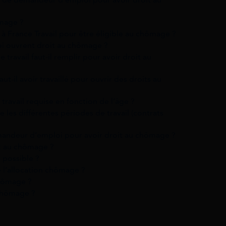
ômage ?
n à France Travail pour être éligible au chômage ?
oi ouvrent droit au chômage ?
e travail faut-il remplir pour avoir droit au
t-il avoir travaillé pour ouvrir des droits au
travail requise en fonction de l’âge ?
es différentes périodes de travail (contrats
emandeur d’emploi pour avoir droit au chômage ?
it au chômage ?
 possible ?
 l’allocation chômage ?
chômage ?
 chômage ?