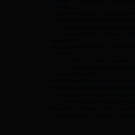
chômage
4
Qui peut bénéficier de l’allocation ch
4.1
Quels sont les critères d’inscriptio
4.2
Quelles situations de perte d’empl
4.3
Quelles conditions d’affiliation ou d
chômage ?
4.3.1
Combien de jours ou d’heures fau
chômage ?
4.3.2
Quelle est la durée minimale de 
4.3.3
Comment sont prises en compte l
multiples, saisonniers) ?
4.4
Quelles sont les obligations du d
5
Comment se calcule et se verse le dro
5.1
Quelle est la durée d’indemnisation
5.2
Comment est calculé le montant de
6
Pouvez-vous recharger vos droits au 
7
Comment savoir si vous avez droit au