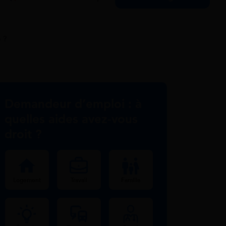
 ?
Demandeur d’emploi : à
quelles aides avez-vous
droit ?
Logement
Travail
Famille