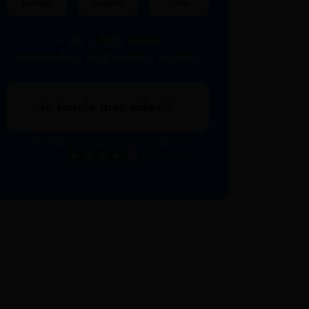
Énergie
Transport
Santé
+ de 2 500 aides
nationales, régionales, locales
Je simule mes aides
267 € reçus en moyenne par mois
Excellent
Voir nos avis Trustpilot