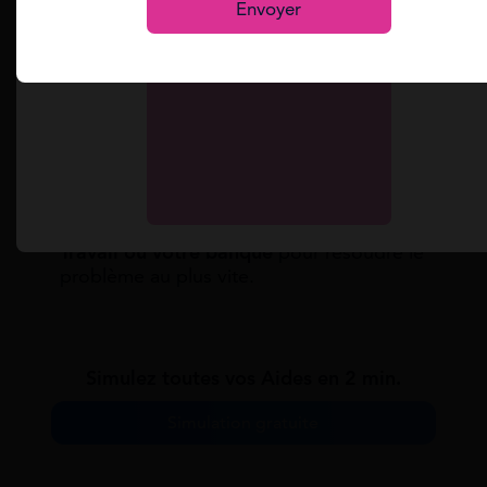
Envoyer
Si vous constatez un retard de paiement,
assurez-vous que toutes vos informations
personnelles et bancaires sont
à jour
sur
votre espace France Travail.
La date de versement des allocations
dépend de la
rapidité
avec laquelle vous
procédez à votre actualisation. Plus vous la
faites tôt, plus vite vous serez payé.
Si un retard survient malgré une
actualisation correcte, c
ontactez France
Travail ou votre banque
pour résoudre le
problème au plus vite.
Simulez toutes vos Aides en 2 min.
Simulation gratuite