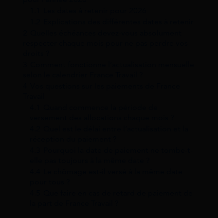
1.1
Les dates à retenir pour 2026
1.2
Explications des différentes dates à retenir
2
Quelles échéances devez-vous absolument
respecter chaque mois pour ne pas perdre vos
droits ?
3
Comment fonctionne l’actualisation mensuelle
selon le calendrier France Travail ?
4
Vos questions sur les paiements de France
Travail
4.1
Quand commence la période de
versement des allocations chaque mois ?
4.2
Quel est le délai entre l’actualisation et la
réception du paiement ?
4.3
Pourquoi la date de paiement ne tombe-t-
elle pas toujours à la même date ?
4.4
Le chômage est-il versé à la même date
pour tous ?
4.5
Que faire en cas de retard de paiement de
la part de France Travail ?