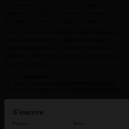
et bancaires sont à jour dans votre espace
personnel. Un oubli ou une erreur dans ces
données est souvent à l’origine du retard.
Ensuite, vous pouvez
contacter votre banque
pour
vous assurer qu’aucun problème technique ne
bloque la réception du virement. Si tout est en
ordre de ce côté, prenez rapidement contact avec
France Travail, soit :
Par
téléphone
À partir de votre
espace personnel en ligne
En vous rendant directement
dans une agence
Lors de cet échange,
signalez le retard de
paiement et demandez des explications
sur la
S’inscrire
situation.
Prénom
Nom