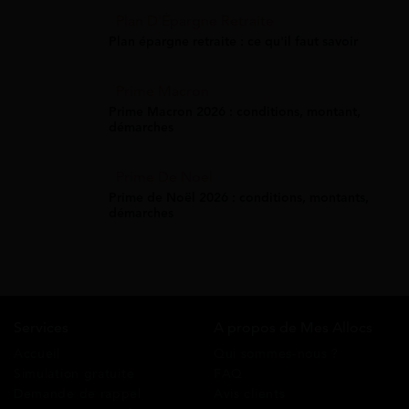
Plan D'Épargne Retraite
Plan épargne retraite : ce qu'il faut savoir
Prime Macron
Prime Macron 2026 : conditions, montant,
démarches
Prime De Noel
Prime de Noël 2026 : conditions, montants,
démarches
Services
A propos de Mes Allocs
Accueil
Qui sommes-nous ?
Simulation gratuite
FAQ
Demande de rappel
Avis clients