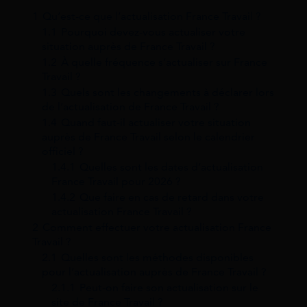
1
Qu’est-ce que l’actualisation France Travail ?
1.1
Pourquoi devez-vous actualiser votre
situation auprès de France Travail ?
1.2
À quelle fréquence s’actualiser sur France
Travail ?
1.3
Quels sont les changements à déclarer lors
de l’actualisation de France Travail ?
1.4
Quand faut-il actualiser votre situation
auprès de France Travail selon le calendrier
officiel ?
1.4.1
Quelles sont les dates d’actualisation
France Travail pour 2026 ?
1.4.2
Que faire en cas de retard dans votre
actualisation France Travail ?
2
Comment effectuer votre actualisation France
Travail ?
2.1
Quelles sont les méthodes disponibles
pour l’actualisation auprès de France Travail ?
2.1.1
Peut-on faire son actualisation sur le
site de France Travail ?