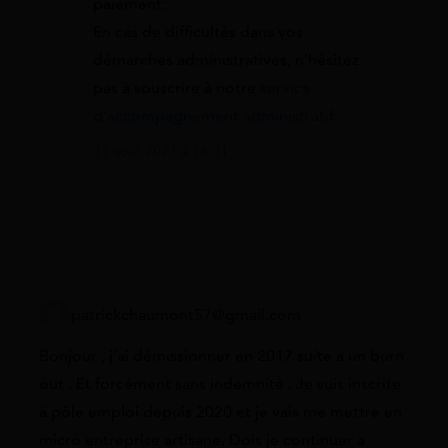
paiement.
En cas de difficultés dans vos
démarches administratives, n’hésitez
pas à souscrire à notre
service
d’accompagnement administratif
.
31 août 2021 à 18:01
patrickchaumont57@gmail.com
Bonjour , j’ai démissionner en 2017 suite a un burn
out . Et forcément sans indemnité . Je suis inscrite
à pôle emploi depuis 2020 et je vais me mettre en
micro entreprise artisane. Dois je continuer a