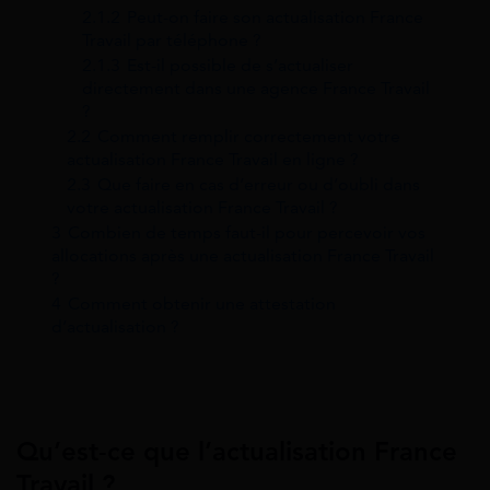
2.1.2
Peut-on faire son actualisation France
Travail par téléphone ?
2.1.3
Est-il possible de s’actualiser
directement dans une agence France Travail
?
2.2
Comment remplir correctement votre
actualisation France Travail en ligne ?
2.3
Que faire en cas d’erreur ou d’oubli dans
votre actualisation France Travail ?
3
Combien de temps faut-il pour percevoir vos
allocations après une actualisation France Travail
?
4
Comment obtenir une attestation
d’actualisation ?
Qu’est-ce que l’actualisation France
Travail ?