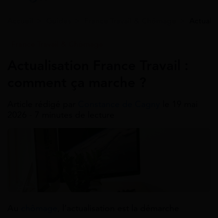
Accueil
>
Guides
>
France Travail & Chômage
>
Actualis
France Travail & Chômage
Actualisation France Travail :
comment ça marche ?
Article rédigé par
Constance de Cagny
le 19 mai
2026 - 7 minutes de lecture
Au
chômage
, l’actualisation est la démarche