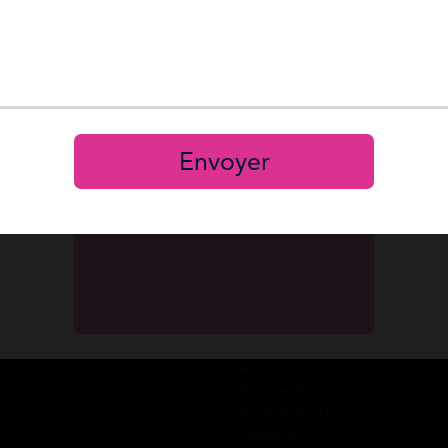
 publié aucun post.
Reset
Mot de passe 
Se connecter
S’inscrire
Envoyer
A propos de Mes Allocs
Guide des aides
Qui sommes-nous ?
Coordonnées des CAF
FAQ
Prêts CAF
Avis clients
RSA
Blog
Prime d’activité
Recrutement
Chômage
Nous contacter
Allocations familiales
Aide au logement
Aides à la santé
AAH
Bourse étudiant
Aide mobilité
Lexique