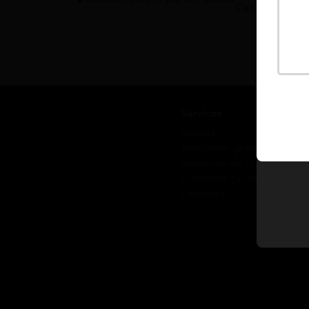
Cet auteur n'a
Services
Accueil
Simulation gratuite
Demande de rappel
Comment ça marche ?
Cashback