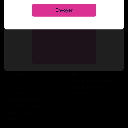
S’inscrire
Services
A propos de Mes Allocs
Envoyer
Accueil
Qui sommes-nous ?
Simulation gratuite
FAQ
Demande de rappel
Avis clients
Comment ça marche ?
Blog
Cashback
Recrutement
Nous contacter
Guides
Conditions
Coordonnées des CAF
Mentions légales
Prêts CAF
CGUV
RSA
Politique de confidentialité
Prime d’activité
Politique de cookies
Chômage
Plan du site
Allocations familiales
Aide au logement
Aides à la santé
AAH
Bourse étudiant