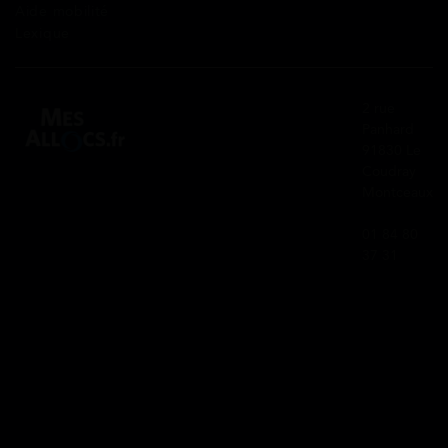
Aide mobilité
Lexique
2 rue
Panhard
91830 Le
Coudray
Montceaux
01 84 80
37 31