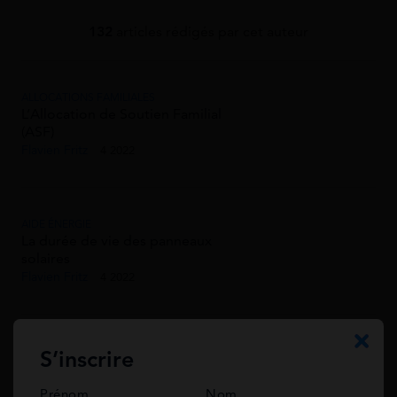
132
articles rédigés par cet auteur
ALLOCATIONS FAMILIALES
L’Allocation de Soutien Familial
(ASF)
Flavien Fritz
4 2022
AIDE ÉNERGIE
La durée de vie des panneaux
solaires
Flavien Fritz
4 2022
AAH
S’inscrire
AAH : comment l’obtenir en couple
?
Prénom
Nom