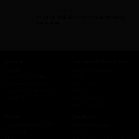
Prime De Noel
Prime de Noël 2026 : conditions, montants,
démarches
Services
A propos de Mes Allocs
Accueil
Qui sommes-nous ?
Simulation gratuite
FAQ
Demande de rappel
Avis clients
Comment ça marche ?
Blog
Cashback
Recrutement
Nous contacter
Guides
Conditions
Coordonnées des CAF
Mentions légales
Prêts CAF
CGUV
RSA
Politique de confidentialité