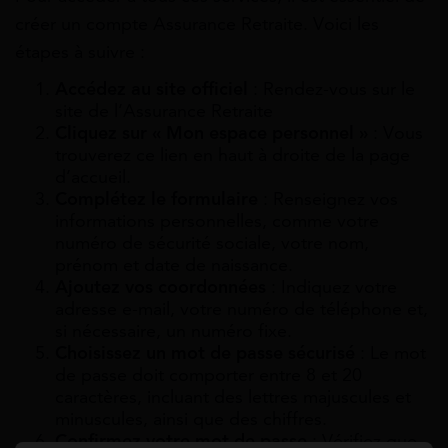
créer un compte Assurance Retraite. Voici les
étapes à suivre :
Accédez au site officiel
: Rendez-vous sur le
site de l’Assurance Retraite
Cliquez sur « Mon espace personnel »
: Vous
trouverez ce lien en haut à droite de la page
d’accueil.
Complétez le formulaire
: Renseignez vos
informations personnelles, comme votre
numéro de sécurité sociale, votre nom,
prénom et date de naissance.
Ajoutez vos coordonnées
: Indiquez votre
adresse e-mail, votre numéro de téléphone et,
si nécessaire, un numéro fixe.
Choisissez un mot de passe sécurisé
: Le mot
de passe doit comporter entre 8 et 20
caractères, incluant des lettres majuscules et
minuscules, ainsi que des chiffres.
Confirmez votre mot de passe
: Vérifiez que