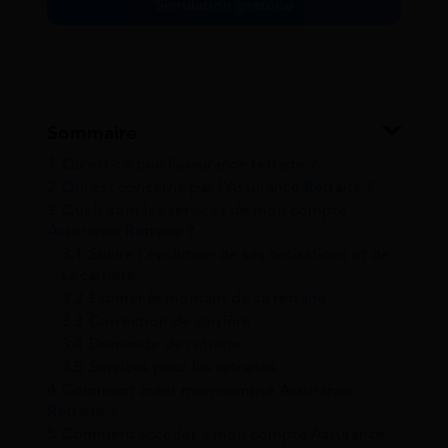
Simulation gratuite
Sommaire
1
Qu’est-ce que l’assurance retraite ?
2
Qui est concerné par l’Assurance Retraite ?
3
Quels sont les services de mon compte
Assurance Retraite ?
3.1
Suivre l’évolution de ses cotisations et de
sa carrière
3.2
Estimer le montant de sa retraite
3.3
Correction de carrière
3.4
Demande de retraite
3.5
Services pour les retraités
4
Comment créer mon compte Assurance
Retraite ?
5
Comment accéder à mon compte Assurance