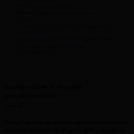
7.4
Déclarez les revenus
8
Retraite supplémentaire et déduction
d’impôts
9
Avantages et inconvénients de la retraite
supplémentaire
9.1
Avantages de la retraite supplémentaire
9.2
Inconvénients de la retraite
supplémentaire
Comprendre la retraite
supplémentaire
Qu’est ce que la retraite supplémentaire (ou
surcomplémentaire) et pourquoi y souscrire