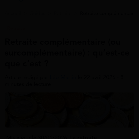
Accueil
>
Guides
>
Retraite
>
Retraite complémentaire (
Retraite
Retraite complémentaire (ou
surcomplémentaire) : qu’est-ce
que c’est ?
Article rédigé par
Léo Martin
le 22 avril 2026 - 8
minutes de lecture
[Mis à jour le 30/01/2026] La
retraite