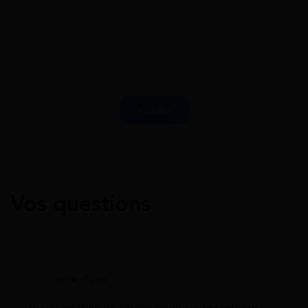
Vos questions
axelle close
Je suis en train de faire le point sur ma retraite :