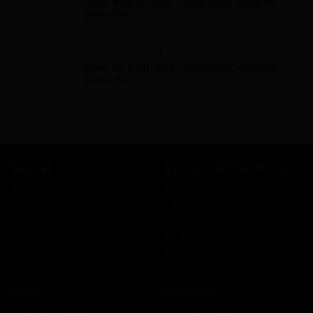
Prime Macron 2026 : conditions, montant,
démarches
Prime De Noel
Prime de Noël 2026 : conditions, montants,
démarches
Services
A propos de Mes Allocs
Accueil
Qui sommes-nous ?
Simulation gratuite
FAQ
Demande de rappel
Avis clients
Comment ça marche ?
Blog
Cashback
Recrutement
Nous contacter
Guides
Conditions
Coordonnées des CAF
Mentions légales