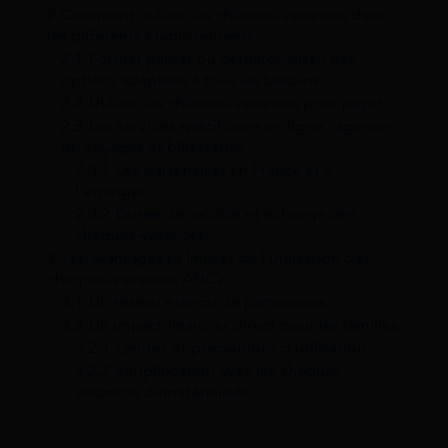
2
Comment utiliser les chèques-vacances dans
les différents établissements
2.1
Format papier ou dématérialisé : des
options adaptées à tous les besoins
2.2
Utiliser les chèques-vacances pour payer
2.3
Les services spécifiques en ligne : agences
de voyages et billetteries
2.3.1
Les partenaires en France et à
l’étranger
2.3.2
Durée de validité et échange des
chèques-vacances
3
Les avantages et limites de l’utilisation des
chèques-vacances ANCV
3.1
Un réseau étendu de partenaires
3.2
Un impact financier direct pour les familles
3.2.1
Limites et précautions d’utilisation
3.2.2
Simplification avec les chèques-
vacances dématérialisés