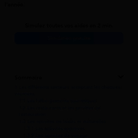
l’année.
Simulez toutes vos aides en 2 min.
Simulation gratuite
Sommaire
1
Les différents secteurs acceptant les chèques-
vacances
1.1
Les hébergements touristiques
1.2
Les restaurants et les services de
restauration
1.3
Les activités de loisirs et culturelles
1.3.1
Les activités sportives
1.3.2
Les agences de voyage