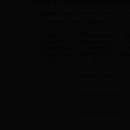
ou plus de 15 ans pour tout autre type
Le tableau suivant présente les seuils de
de déterminer votre catégorie :
Nombre de
Ménages aux
Mé
personnes
ressources très
r
composant le
modestes
ménage (foyer
(MaPrimeRenov'
(Ma
fiscal)
Bleu)
1
Jusqu'à 17 363 €
Jus
2
Jusqu'à 25 393 €
Jus
3
Jusqu'à 30 540 €
Jus