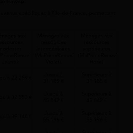
 de travaux.
 revenus spécifiques à l’Île-de-France, permettant
nages aux
Ménages aux
Ménages aux
essources
ressources
ressources
modestes
intermédiaires
supérieures
PrimeRenov'
(MaPrimeRenov'
(MaPrimeRenov'
Jaune)
Violet)
Rose)
Jusqu'à
Supérieurs à
qu'à 22 259 €
31 185 €
31 185 €
Jusqu'à
Supérieurs à
qu'à 32 553 €
45 842 €
45 842 €
Jusqu'à
Supérieurs à
qu'à 39 148 €
55 196 €
55 196 €
Jusqu'à
Supérieurs à