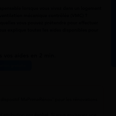
dispensable lorsque vous vivez dans un logement
e ventilation mécanique contrôlée (VMC) ?
quelles vous pouvez prétendre pour effectuer
ous explique toutes les aides disponibles pour
s vos aides en 2 min.
ation gratuite
e dispositif MaPrimeRénov’ pour les rénovations
d’attribution ont
évolué
. Si vous envisagez une