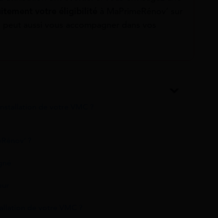
uitement
votre éligibilité
à MaPrimeRénov’ sur
cs peut aussi vous accompagner dans vos
’installation de votre VMC ?
eRénov’ ?
gné
eur
tallation de votre VMC ?