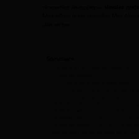
rénovation énergétique,
simulez grat
Mes-Allocs.fr. Un conseiller Mes Allo
démarches.
Sommaire
1
Quelles sont les aides de l’Anah pour l
1.1
MaPrimeRénov’
1.1.1
En quoi consiste cette aide ?
1.1.2
Qui peut bénéficier de MaPrim
1.1.3
Comment en bénéficier ?
1.2
MaPrimeRénov’ Parcours accompa
1.3
MaPrimeRénov’ Copropriété
1.4
MaPrimeRénov’ rénovation d’ampl
1.5
MaPrimeRénov’ parcours par geste
2
Quelles sont les autres aides pour l’ins