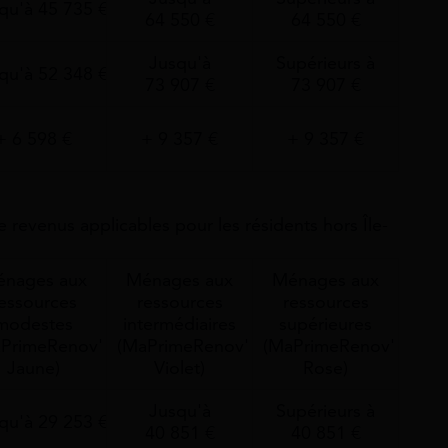
qu'à 45 735 €
64 550 €
64 550 €
Jusqu'à
Supérieurs à
qu'à 52 348 €
73 907 €
73 907 €
+ 6 598 €
+ 9 357 €
+ 9 357 €
de revenus applicables pour les résidents hors Île-
nages aux
Ménages aux
Ménages aux
essources
ressources
ressources
modestes
intermédiaires
supérieures
PrimeRenov'
(MaPrimeRenov'
(MaPrimeRenov'
Jaune)
Violet)
Rose)
Jusqu'à
Supérieurs à
qu'à 29 253 €
40 851 €
40 851 €