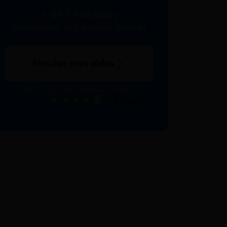
+ de 2 500 aides
nationales, régionales, locales
Simuler mes aides
267 € reçus en moyenne par mois
Excellent
Voir nos avis Trustpilot