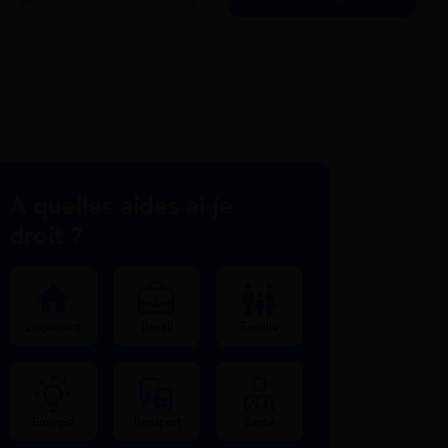
À quelles aides ai-je
droit ?
Logement
Travail
Famille
Énergie
Transport
Santé