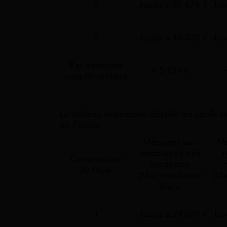
4
Jusqu'à 35 676 €
Jus
5
Jusqu'à 40 835 €
Jus
Par personne
+ 5 151 €
supplémentaire
Le tableau ci-dessous détaille les seuils 
de-France :
Ménages aux
Mé
ressources très
r
Composition
modestes
du foyer
(MaPrimeRenov'
(Ma
Bleu)
1
Jusqu'à 24 031 €
Jus