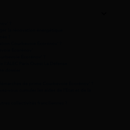
nov’ ?
er la rénovation énergétique
nés ?
ovation Courbevoie Écorénov’ ?
evoie Écorénov’
urbevoie Écorénov’ ?
de l’ALEC Paris Ouest La Défense
re dossier
démarches de prime Courbevoie Écorénov’ ?
z-vous cumuler les aides de l’État et de la
tres collectivités franciliennes ?