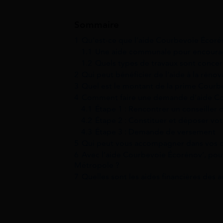
Sommaire
1
Qu’est-ce que l’aide Courbevoie Écoré
1.1
Une aide communale pour encourag
1.2
Quels types de travaux sont concer
2
Qui peut bénéficier de l’aide à la rén
3
Quel est le montant de la prime Courb
4
Comment faire une demande d’aide Co
4.1
Étape 1 : Rencontrer un conseiller 
4.2
Étape 2 : Constituer et déposer vot
4.3
Étape 3 : Demande de versement
5
Qui peut vous accompagner dans vos 
6
Avec l’aide Courbevoie Écorénov’, pouve
Métropole ?
7
Quelles sont les aides financières des au