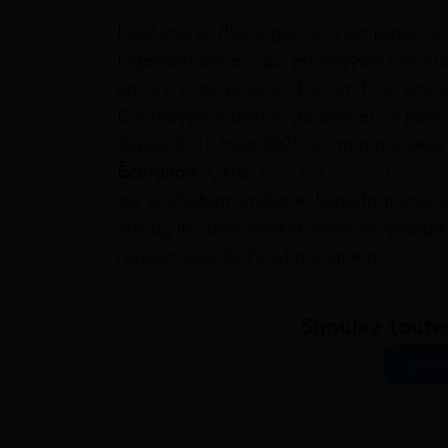
Les factures d’énergie, ce n’est jamais un
logement ancien, qui est souvent une vrai
encore votre pouvoir d’achat. Pour encoura
Courbevoie a décidé de donner un petit c
depuis le 1ᵉʳ mars 2025, un tout nouveau d
Écorénov’
. Cette
aide à la rénovation én
qui souhaitent améliorer la performance
afin qu’ils consomment moins en énergie, 
respectueux de l’environnement.
Simulez toute
Simul