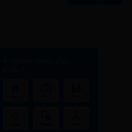
À quelles aides ai-je
droit ?
Logement
Travail
Famille
Énergie
Transport
Santé