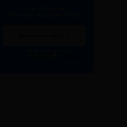
+ de 2 500 aides
nationales, régionales, locales
Simuler mes aides
267 € reçus en moyenne par mois
Excellent
Voir nos avis Trustpilot