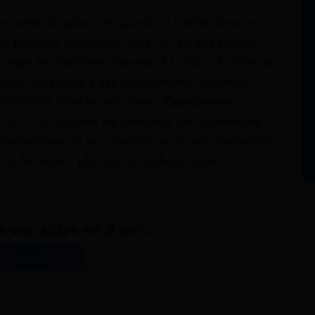
e partie de plaisir, et quand on habite dans un
e passoire thermique, cela ne fait que baisser
ger les habitants à passer à l’action, la Ville de
oup de pouce à ses propriétaires. En effet,
ispositif local est en place :
Courbevoie
ergétique
soutient les habitants de Courbevoie
 énergétique de leur maison ou de leur immeuble,
qu’ils soient plus confortables et plus
s vos aides en 2 min.
ation gratuite