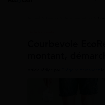
Accueil
>
Guides
>
Aide rénovation
>
Cou
Aide Rénovation
Courbevoie EcoRé
montant, démarc
Article rédigé par
Grégoire Hernandez
le