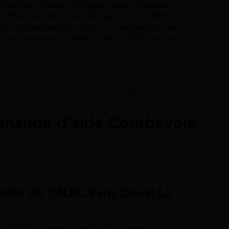
urbevoie décide d’engager une rénovation
e. Elle peut donc bénéficier de 4 × 1 000 €,
sitif Courbevoie Écorénov’. En revanche, une
pas dépasser le plafond de 5 000 € fixé par la
votre plus-value avec la calculette
emande d’aide Courbevoie
iller de l’ALEC Paris Ouest La
at (ALEC)
accompagne les habitants