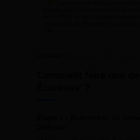
Une copropriété de 4 logements à Co
globale avec l’aide d’un maître d’œuvr
soit 4 000 € au total au titre du dispo
copropriété de 8 logements ne pourra 
Ville.
Lire Aussi :
Ma plus-value Réno : simulez 
Comment faire une d
Écorénov’ ?
Étape 1 : Rencontrer un conse
Défense
L’Agence Locale de l’Énergie et du Clim