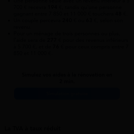
Une personne seule avec un revenu inférieur à 5
700 € recevra
194
€, tandis qu’une personne
gagnant entre 7 850 et 11 000 € touchera
48
€.
Un couple percevra
240
€ ou
63
€, selon son
revenu.
Pour un ménage de trois personnes ou plus,
l’aide sera de
277
€ pour des revenus inférieurs
à 5 700 €, et de
76
€ pour ceux compris entre 7
850 et 11 000 €.
Simulez vos aides à la rénovation en
2 min.
Simulation gratuite
La TVA à taux réduit