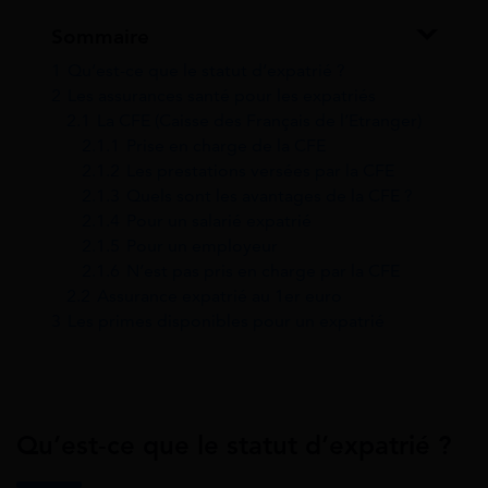
Sommaire
1
Qu’est-ce que le statut d’expatrié ?
2
Les assurances santé pour les expatriés
2.1
La CFE (Caisse des Français de l’Etranger)
2.1.1
Prise en charge de la CFE
2.1.2
Les prestations versées par la CFE
2.1.3
Quels sont les avantages de la CFE ?
2.1.4
Pour un salarié expatrié
2.1.5
Pour un employeur
2.1.6
N’est pas pris en charge par la CFE
2.2
Assurance expatrié au 1er euro
3
Les primes disponibles pour un expatrié
Qu’est-ce que le statut d’expatrié ?