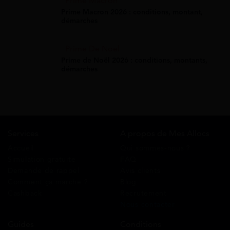
Prime Macron
Prime Macron 2026 : conditions, montant,
démarches
Prime De Noel
Prime de Noël 2026 : conditions, montants,
démarches
Services
A propos de Mes Allocs
Accueil
Qui sommes-nous ?
Simulation gratuite
FAQ
Demande de rappel
Avis clients
Comment ça marche ?
Blog
Cashback
Recrutement
Nous contacter
Guides
Conditions