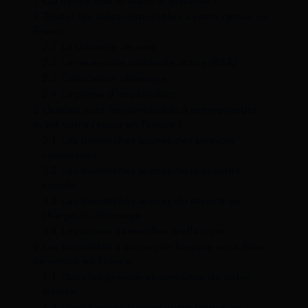
1
Qu’est-ce que le statut d’expatrié ?
2
Toutes les aides disponibles à votre retour en
France
2.1
La Garantie Jeunes
2.2
Le revenu de solidarité active (RSA)
2.3
L’allocation chômage
2.4
La prime d’impatriation
3
Quelles sont les démarches à entreprendre
avant votre retour en France ?
3.1
Les démarches auprès des services
consulaires
3.2
Les démarches auprès de la sécurité
sociale
3.3
Les démarches auprès du service en
charge du chômage
3.4
Les autres démarches à effectuer
4
Les formalités à accomplir lorsque vous êtes
de retour en France
4.1
Dans les premières semaines de votre
arrivée
4.2
Dans l’année suivant votre retour en