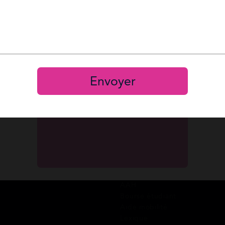
 publié aucun post.
Reset
Mot de passe 
Se connecter
S’inscrire
Envoyer
A propos de Mes Allocs
Guide des aides
Qui sommes-nous ?
Coordonnées des CAF
FAQ
Prêts CAF
Avis clients
RSA
Blog
Prime d’activité
Recrutement
Chômage
Nous contacter
Allocations familiales
Aide au logement
Aides à la santé
AAH
Bourse étudiant
Aide mobilité
Lexique