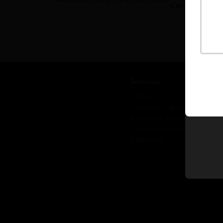
Cet auteur n'a
Services
Accueil
Simulation gratuite
Demande de rappel
Comment ça marche ?
Cashback