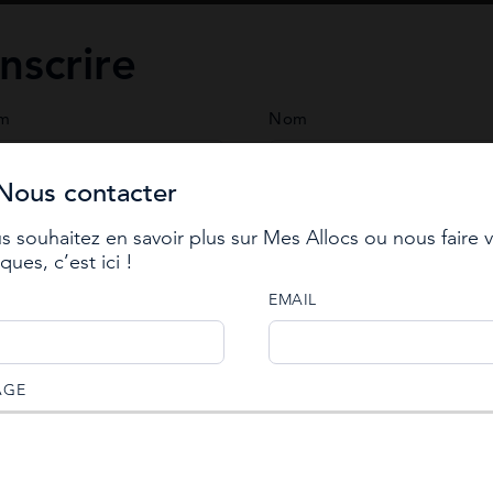
inscrire
e chez Mes Allocs
om
Nom
Nous contacter
hone
us souhaitez en savoir plus sur Mes Allocs ou nous faire 
action
ues, c’est ici !
 connecter
EMAIL
er your e-mail to reset password
AGE
il with an account activation link has been sent to your email
rd
s.