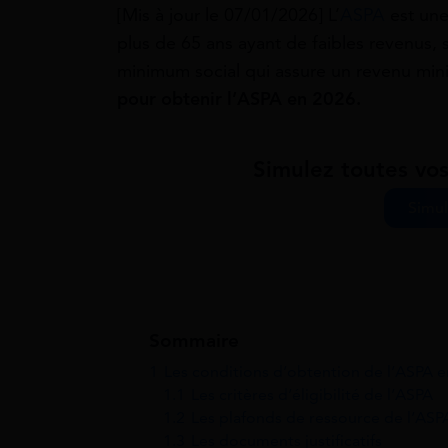
[Mis à jour le 07/01/2026] L’
ASPA
est une
plus de 65 ans ayant de faibles revenus, 
minimum social qui assure un revenu min
pour obtenir l’ASPA en 2026.
Simulez toutes vos
Simul
Sommaire
1
Les conditions d’obtention de l’ASPA 
1.1
Les critères d’éligibilité de l’ASPA
1.2
Les plafonds de ressource de l’ASP
1.3
Les documents justificatifs