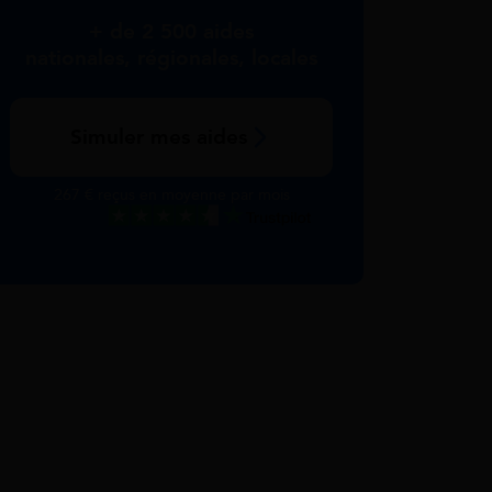
+ de 2 500 aides
nationales, régionales, locales
Simuler mes aides
267 € reçus en moyenne par mois
Excellent
Voir nos avis Trustpilot