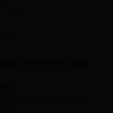
SPA ?
emande ASPA ?
?
sonnes seules
ples
 l’ASPA ?
ntion de l’ASPA en 2026
’ASPA
 faut respecter certaines conditions mises en
s que :