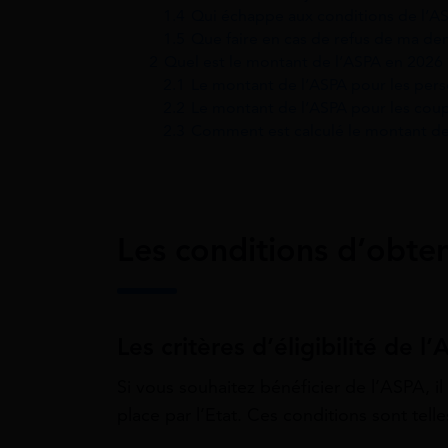
1.4
Qui échappe aux conditions de l’A
1.5
Que faire en cas de refus de ma d
2
Quel est le montant de l’ASPA en 2026 
2.1
Le montant de l’ASPA pour les per
2.2
Le montant de l’ASPA pour les cou
2.3
Comment est calculé le montant de
Les conditions d’obte
Les critères d’éligibilité de l
Si vous souhaitez bénéficier de l’ASPA, il
place par l’Etat. Ces conditions sont telle