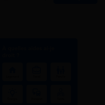
À quelles aides ai-je
droit ?
Logement
Travail
Famille
Énergie
Transport
Santé