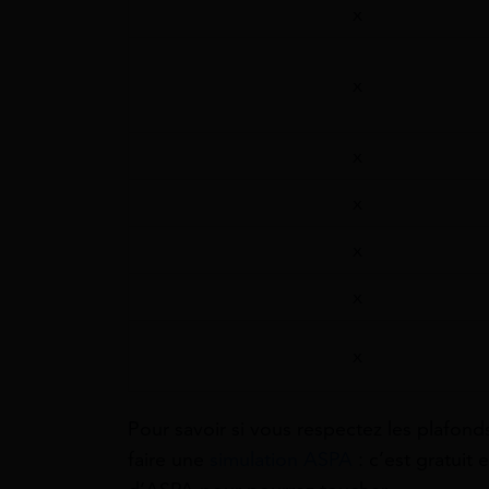
x
x
x
x
x
x
x
Pour savoir si vous respectez les plafond
faire une
simulation ASPA
: c’est gratuit