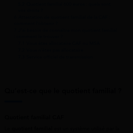
5.2
Quotient familial 600 euros : quels sont
vos droits ?
6
Attestation de quotient familial de la CAF :
comment l’obtenir ?
7
J’ai besoin de connaître mon quotient familial
: comment le trouver ?
7.1
Vous êtes allocataire CAF ou MSA
7.2
Vous n’êtes pas allocataire
7.3
Service officiel de transmission
Qu’est-ce que le quotient familial ?
Quotient familial CAF
Le
quotient familial
est un système utilisé par la