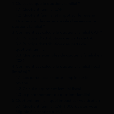
1
Qu’est-ce que le quotient familial ?
1.1
Quotient familial CAF
1.2
Quotient familial et impôt sur le revenu
2
Quelles sont les aides sociales basées sur le
quotient familial ?
3
Comment est calculé le quotient familial CAF ?
3.1
Principe d’attribution des parts de CAF
3.2
Principe d’attribution des parts de
quotient familial
3.3
Quelques exemples de quotient familial en
2026
4
Comment est calculé le quotient familial fiscal
(impôts) ?
4.1
Les parts fiscales pour l’impôt sur le
revenu
4.2
Calcul du quotient familial fiscal
4.3
​​Le plafonnement du quotient familial
5
Quotient familial : quel impact sur vos droits ?
5.1
Quotient familial CAF 1 000 € : êtes-vous
éligible à la cantine à 1€ ?