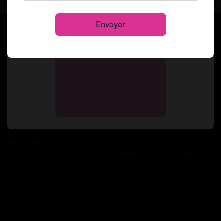
Se connecter
S’inscrire
Envoyer
Services
A propos de Mes Allocs
Accueil
Qui sommes-nous ?
Simulation gratuite
FAQ
Demande de rappel
Avis clients
Comment ça marche ?
Blog
Cashback
Recrutement
Nous contacter
Guides
Conditions
Coordonnées des CAF
Mentions légales
Prêts CAF
CGUV
RSA
Politique de confidentialité
Prime d’activité
Politique de cookies
Chômage
Plan du site
Allocations familiales
Aide au logement
Aides à la santé
AAH