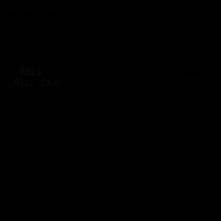
Bourse étudiant
Aide mobilité
Lexique
2 rue
Panhard
91830 Le
Coudray
Montceaux
01 84 80
37 31