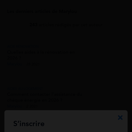
Les derniers articles de
Marylou
243
articles rédigés par cet auteur
AIDE RÉNOVATION
Quelles aides à la rénovation en
2026 ?
Marylou
28 2021
AIDES AU LOGEMENT
Comment contacter l’assistance du
chèque énergie en 2026 ?
Marylou
2 2021
S’inscrire
AIDES AU LOGEMENT