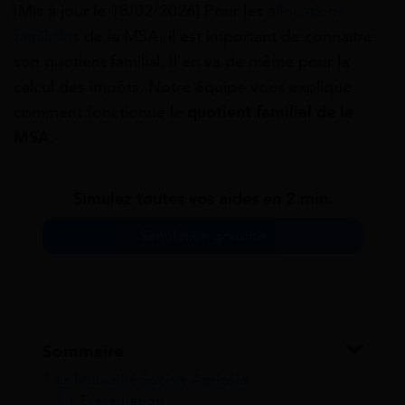
[Mis à jour le 18/02/2026] Pour les
allocations
familiales
de la MSA, il est important de connaitre
son quotient familial. Il en va de même pour la
calcul des impôts. Notre équipe vous explique
comment fonctionne le
quotient familial de la
MSA
.
Simulez toutes vos aides en 2 min.
Simulation gratuite
Sommaire
1
La Mutualité Sociale Agricole
1.1
Présentation