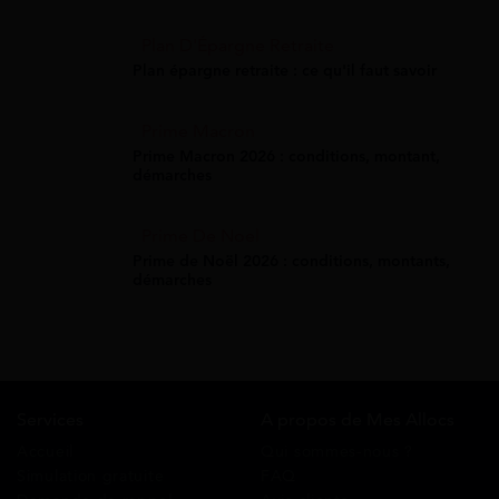
Plan D'Épargne Retraite
Plan épargne retraite : ce qu'il faut savoir
Prime Macron
Prime Macron 2026 : conditions, montant,
démarches
Prime De Noel
Prime de Noël 2026 : conditions, montants,
démarches
Services
A propos de Mes Allocs
Accueil
Qui sommes-nous ?
Simulation gratuite
FAQ