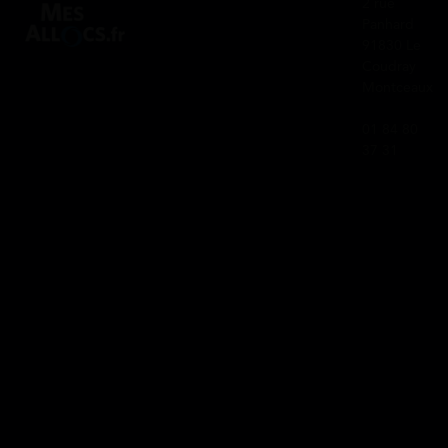
2 rue
Panhard
91830 Le
Coudray
Montceaux
01 84 80
37 31