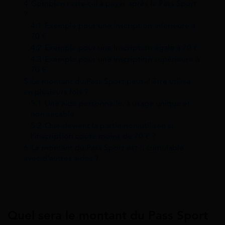
4
Combien reste‑t‑il à payer après le Pass Sport
?
4.1
Exemple pour une inscription inférieure à
70 €
4.2
Exemple pour une inscription égale à 70 €
4.3
Exemple pour une inscription supérieure à
70 €
5
Le montant du Pass Sport peut‑il être utilisé
en plusieurs fois ?
5.1
Une aide personnelle, à usage unique et
non sécable
5.2
Que devient la partie non utilisée si
l’inscription coûte moins de 70 € ?
6
Le montant du Pass Sport est‑il cumulable
avec d’autres aides ?
Quel sera le montant du Pass Sport