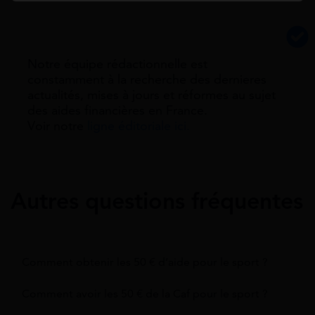
Notre équipe rédactionnelle est
constamment à la recherche des dernieres
actualités, mises à jours et réformes au sujet
des aides financières en France.
Voir notre
ligne éditoriale ici.
Autres questions fréquentes
Comment obtenir les 50 € d’aide pour le sport ?
Comment avoir les 50 € de la Caf pour le sport ?