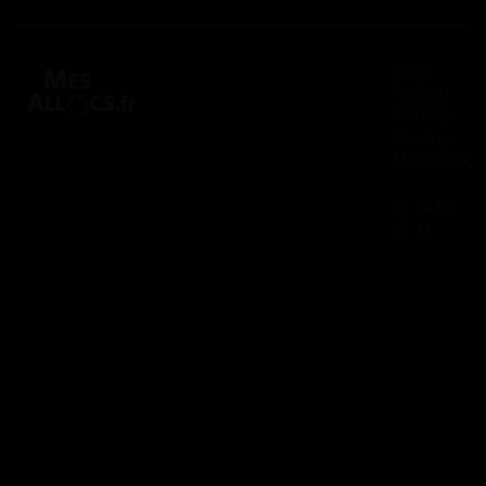
2 rue
Panhard
91830 Le
Coudray
Montceaux
01 84 80
37 31