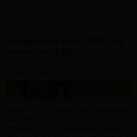
Accueil
>
Guides
>
Aides sociales
>
Aide sport
>
Pass 
Aides Sociales
Montant Pass Sport 2026 : de
combien est l’aide ?
Article rédigé par
Camille Jouanne
le 9 juin 2026 - 5
minutes de lecture
Prendre une licence sportive pour ses enfants peut
représenter un coût important, surtout lorsque la
famille est nombreuse. Depuis quelques années,
l’État a mis en place le
Pass Sport
pour alléger la