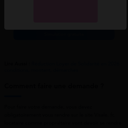
1 365 euros ailleurs dans l’Hexagone.
Simulez toutes vos aides en 2 min.
Simulation gratuite
Lire Aussi :
Réduction Loyer de Solidarité en 2026 :
conditions, montant, démarches
Comment faire une demande ?
Pour faire votre demande, vous devez
obligatoirement vous rendre sur le site Visale. fr,
locataire comme propriétaire vont devoir se rendre