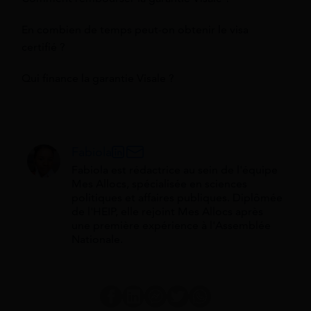
En combien de temps peut-on obtenir le visa
certifié ?
Qui finance la garantie Visale ?
Fabiola
Fabiola est rédactrice au sein de l'équipe
Mes Allocs, spécialisée en sciences
politiques et affaires publiques. Diplômée
de l'HEIP, elle rejoint Mes Allocs après
une première expérience à l'Assemblée
Nationale.