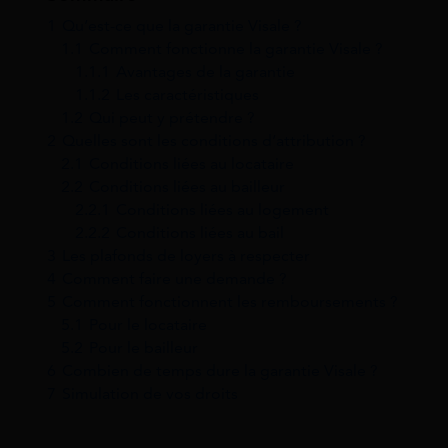
1
Qu’est-ce que la garantie Visale ?
1.1
Comment fonctionne la garantie Visale ?
1.1.1
Avantages de la garantie
1.1.2
Les caractéristiques
1.2
Qui peut y prétendre ?
2
Quelles sont les conditions d’attribution ?
2.1
Conditions liées au locataire
2.2
Conditions liées au bailleur
2.2.1
Conditions liées au logement
2.2.2
Conditions liées au bail
3
Les plafonds de loyers à respecter
4
Comment faire une demande ?
5
Comment fonctionnent les remboursements ?
5.1
Pour le locataire
5.2
Pour le bailleur
6
Combien de temps dure la garantie Visale ?
7
Simulation de vos droits