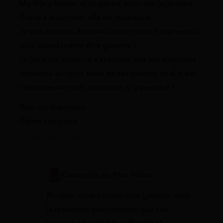
Ma fille a besoin d’un garant pour son logement
Crous à la rentrée, elle est boursière.
Je suis en arrêt de travail et ne perçoit que mes IJ,
puis quand même être garante ?
La garantie visale ne s’applique pas aux étudiants
rattachés au foyer fiscal de ses parents et elle est
rattachée au mien, comment m’y prendre ?
Bien cordialement
Celine Leygonie
4 juillet 2022 à 15:16
Cassandre de Mes Allocs
Bonjour, vous pouvez être garante, mais
la résidence peut estimer que vos
revenus ne sont pas suffisants et