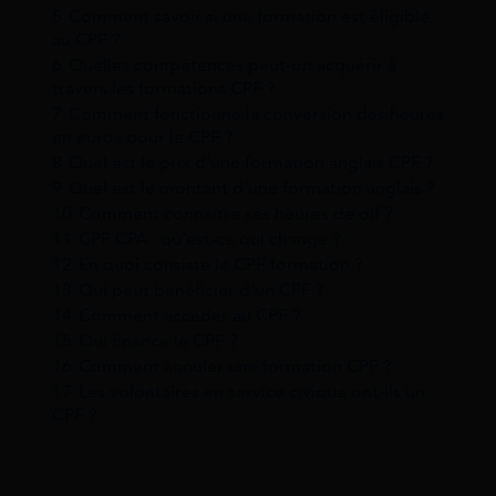
5
Comment savoir si une formation est éligible
au CPF ?
6
Quelles compétences peut-on acquérir à
travers les formations CPF ?
7
Comment fonctionne la conversion des heures
en euros pour le CPF ?
8
Quel est le prix d’une formation anglais CPF ?
9
Quel est le montant d’une formation anglais ?
10
Comment connaître ses heures de dif ?
11
CPF CPA : qu’est-ce qui change ?
12
En quoi consiste le CPF formation ?
13
Qui peut bénéficier d’un CPF ?
14
Comment accéder au CPF ?
15
Qui finance le CPF ?
16
Comment annuler une formation CPF ?
17
Les volontaires en service civique ont-ils un
CPF ?