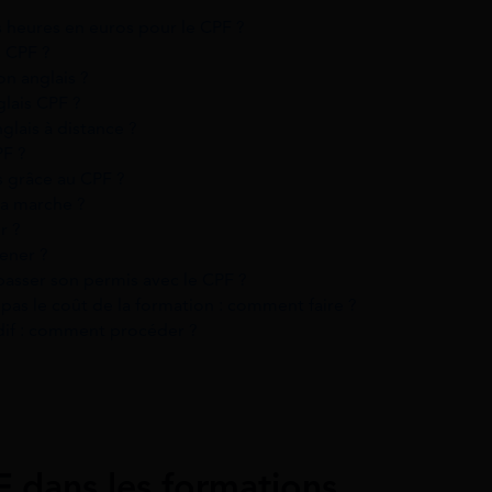
 heures en euros pour le CPF ?
s CPF ?
on anglais ?
lais CPF ?
lais à distance ?
PF ?
es grâce au CPF ?
ça marche ?
r ?
ener ?
passer son permis avec le CPF ?
as le coût de la formation : comment faire ?
dif : comment procéder ?
F dans les formations