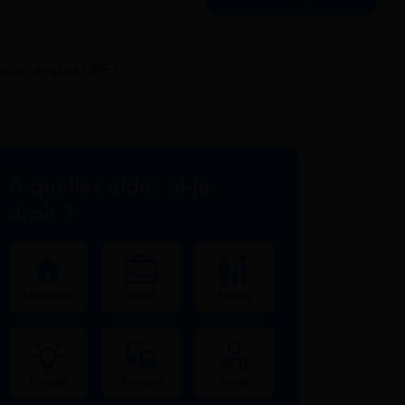
tion anglais CPF ?
À quelles aides ai-je
droit ?
Logement
Travail
Famille
Énergie
Transport
Santé