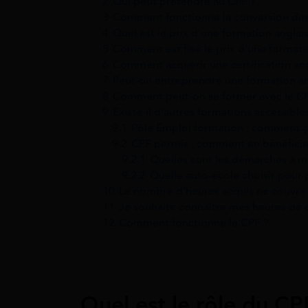
2
Qui peut prétendre au CPF ?
3
Comment fonctionne la conversion des
4
Quel est le prix d’une formation anglai
5
Comment est fixé le prix d’une formati
6
Comment acquérir une certification ang
7
Peut-on entreprendre une formation ang
8
Comment peut-on se former avec le C
9
Existe-il d’autres formations accessibl
9.1
Pôle Emploi formation : comment 
9.2
CPF permis : comment en bénéficie
9.2.1
Quelles sont les démarches à m
9.2.2
Quelle auto-école choisir pour 
10
Le nombre d’heures acquis ne couvre p
11
Je souhaite connaître mes heures de 
12
Comment fonctionne le CPF ?
Quel est le rôle du CP