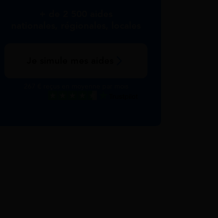
+ de 2 500 aides
nationales, régionales, locales
Je simule mes aides
267 € reçus en moyenne par mois
Excellent
Voir nos avis Trustpilot