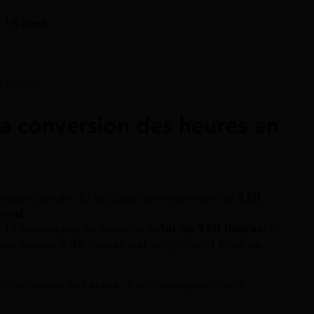
 15 ans),
i jeune
a conversion des heures en
mation par an. Et ce, pour un maximum de
120
fond.
t 12 heures par an pour un
total de 150 heures.
Si
vez passer à 48 heures par an (plafond total de
PF en euros est actée. Par conséquent, cela