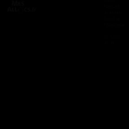
2 rue
Panhard
91830 Le
Coudray
Montceaux
01 84 80
37 31