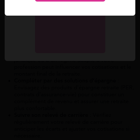
forte activité, optez pour des cotisations
volontaires supplémentaires pour accumuler
plus de points.
Travailler plus longtemps
: Poursuivre votre
activité professionnelle au-delà de l’âge légal
permet d’accumuler davantage de points et
d’éviter une décote sur la pension.
Choisir le bon statut
: Le choix d’un statut
juridique ou d’un régime adapté à votre
profession peut influencer vos cotisations et le
montant final de la retraite.
Compléter par des solutions d’épargne
:
Envisagez des produits d’épargne retraite (PER,
contrats d’assurance-vie) pour constituer un
complément de revenu et assurer une retraite
plus confortable.
Suivre son relevé de carrière
: Vérifiez
régulièrement votre relevé de carrière pour
anticiper les écarts et ajuster vos cotisations si
nécessaire.