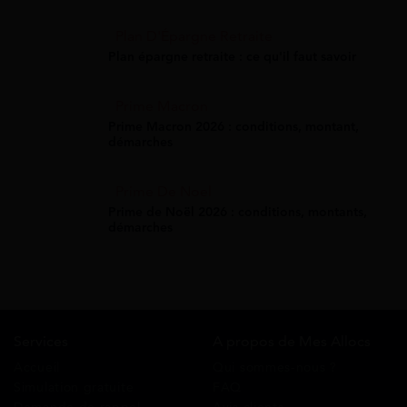
Plan D'Épargne Retraite
Plan épargne retraite : ce qu'il faut savoir
Prime Macron
Prime Macron 2026 : conditions, montant,
démarches
Prime De Noel
Prime de Noël 2026 : conditions, montants,
démarches
Services
A propos de Mes Allocs
Accueil
Qui sommes-nous ?
Simulation gratuite
FAQ