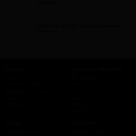
démarches
Prime De Noel
Prime de Noël 2026 : conditions, montants,
démarches
Services
A propos de Mes Allocs
Accueil
Qui sommes-nous ?
Simulation gratuite
FAQ
Demande de rappel
Avis clients
Comment ça marche ?
Blog
Cashback
Recrutement
Nous contacter
Guides
Conditions
Coordonnées des CAF
Mentions légales