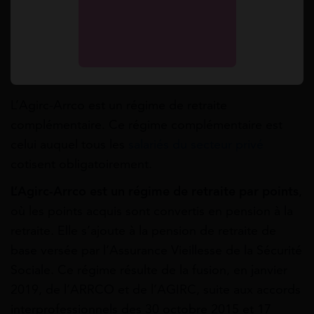
L’Agirc-Arrco : comment fonctionne
la retraite complémentaire des
salariés ?
L’
Agirc-Arrco
est un régime de retraite
complémentaire. Ce régime complémentaire est
celui auquel tous les
salariés du secteur privé
cotisent obligatoirement.
L’Agirc-Arrco est un régime de retraite par points
,
où les points acquis sont convertis en pension à la
retraite. Elle s’ajoute à la pension de retraite de
base versée par l’Assurance Vieillesse de la Sécurité
Sociale. Ce régime résulte de la fusion, en janvier
2019, de l’ARRCO et de l’AGIRC, suite aux accords
interprofessionnels des 30 octobre 2015 et 17