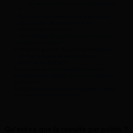
1.2
Qui est concerné par la retraite par points
?
2
Comment fonctionne la retraite par points ?
2.1
Comment les cotisations sont
transformées en points ?
2.2
Comment les points se transforment en
pension de retraite ?
3
Les points gratuits : qui peut en bénéficier ?
3.1
Peut-on racheter des points pour
améliorer sa retraite ?
4
Comment se calcule la retraite par points ?
5
Quels sont les régimes de retraite par points
en France ?
6
L’Agirc-Arrco : comment fonctionne la retraite
complémentaire des salariés ?
Qu’est-ce que la retraite par points ?