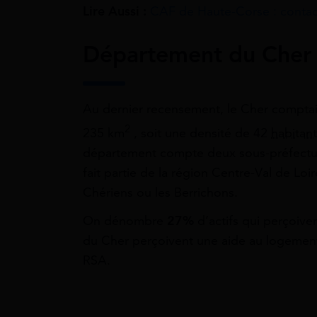
Lire Aussi :
CAF de Haute-Corse : contac
Département du Cher :
Au dernier recensement, le Cher comptai
2
235 km
, soit une densité de 42
habitan
département compte deux sous-préfectur
fait partie de la région Centre-Val de Loi
Chériens ou les Berrichons.
On dénombre
27%
d’actifs qui perçoiven
du Cher perçoivent une aide au logemen
RSA.