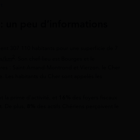
t
 un peu d’informations
ent 307 110 habitants pour une superficie de 7
2
ts/km
. Son chef-lieu est Bourges et le
es : Saint-Amand-Montrond et Vierzon. le Cher
re. Les habitants du Cher sont appelés les
t la prime d’activité, et
16%
des foyers fiscaux
t. De plus,
8%
des actifs Chériens perçoivent le