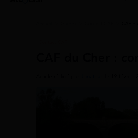
Accueil
>
Guides
>
Contact CAF
>
CAF du
Contact CAF
CAF du Cher : co
Article rédigé par
Jonathan
le 19 février