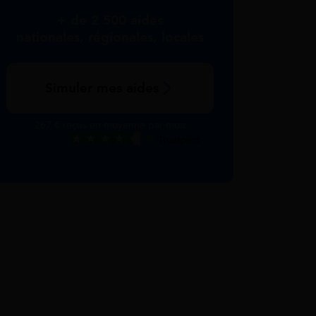
+ de 2 500 aides
nationales, régionales, locales
Simuler mes aides
267 € reçus en moyenne par mois
Excellent
Voir nos avis Trustpilot