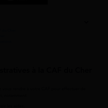
F du Cher
her
mations
tratives à la CAF du Cher
z vous rendre à votre CAF pour effectuer de
nt, notamment:
oir les aides,