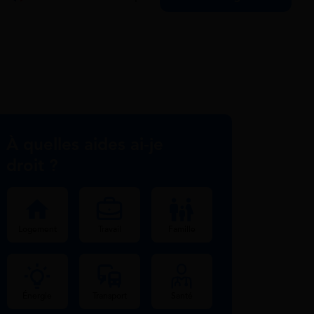
À quelles aides ai-je
droit ?
Logement
Travail
Famille
Énergie
Transport
Santé