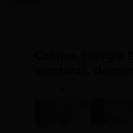
Accueil
>
Guides
>
Aides au logement
>
C
Aides Au Logement
Chèque énergie 2
montants, démar
Article rédigé par
Constance de Cagny
l