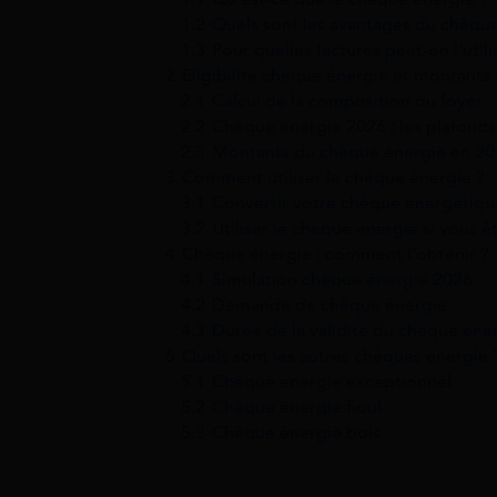
1.2
Quels sont les avantages du chèque
1.3
Pour quelles factures peut-on l’utili
2
Eligibilité chèque énergie et montants
2.1
Calcul de la composition du foyer
2.2
Chèque énergie 2026 : les plafonds
2.3
Montants du chèque énergie en 20
3
Comment utiliser le chèque énergie ?
3.1
Convertir votre chèque énergétiqu
3.2
Utiliser le chèque énergie si vous ê
4
Chèque énergie : comment l’obtenir ?
4.1
Simulation chèque énergie 2026
4.2
Demande de chèque énergie
4.3
Durée de la validité du chèque éne
5
Quels sont les autres chèques énergie 
5.1
Chèque énergie exceptionnel
5.2
Chèque énergie fioul
5.3
Chèque énergie bois