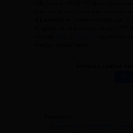
[Mis à jour le 19/03/2026] Le chèque én
pour but de vous aider dans vos dépenses
d’électricité, rénovation énergétique…). C
remplace les tarifs sociaux de gaz (TPP) et
véritable
aide au logement
qui permet de
Français chaque année.
Simulez toutes vos
Simul
Sommaire
1
Chèque énergie : EDF, ENGIE, … comme
1.1
Qu’est-ce que le chèque énergie ?