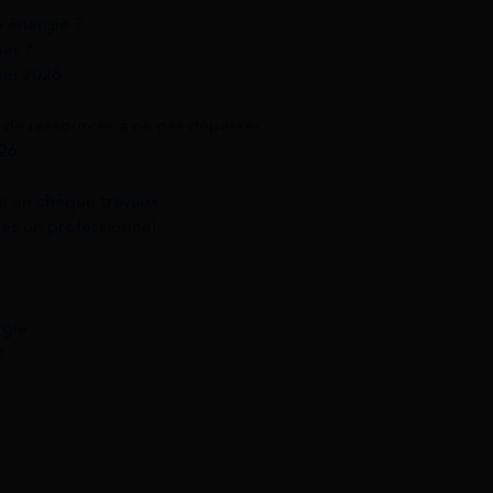
 énergie ?
ser ?
 en 2026
 de ressources à ne pas dépasser
26
e en chèque travaux
tes un professionnel
rgie
?