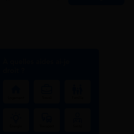
À quelles aides ai-je
droit ?
Logement
Travail
Famille
Énergie
Transport
Santé