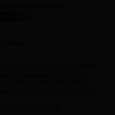
hèque énergie en 2 min.
ation gratuite
’utiliser ?
:
électricité, le gaz naturel ou de pétrole liquéfié,
asse ou autres combustibles destinés à
uffage ou d’équipement de production d’eau
vez l’utiliser pour payer vos factures EDF ou
foyer
(si vos dépenses en énergie ne sont pas à
 commencera le
1er avril 2026
.