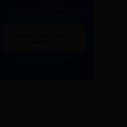
+ de 2 500 aides
nationales, régionales, locales
Simuler mon chèque
énergie
267 € reçus en moyenne par mois
Excellent
Voir nos avis Trustpilot