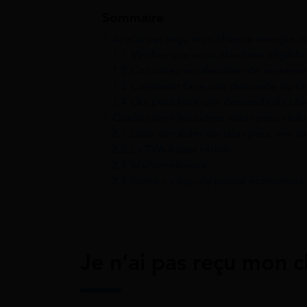
Sommaire
1
Je n’ai pas reçu mon chèque énergie, q
1.1
Vérifiez que vous êtes bien éligibl
1.2
Consultez le calendrier de versem
1.3
Comment faire une demande du ch
1.4
Qui peut faire une demande de chè
2
Quelles sont les autres aides pour rédu
2.1
Liste des aides sociales pour une 
2.2
La TVA à taux réduit
2.3
MaPrimeRénov’
2.4
Prime « coup de pouce économies 
Je n’ai pas reçu mon c