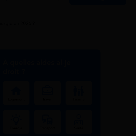
ergie en 2026 ?
À quelles aides ai-je
droit ?
Logement
Travail
Famille
Énergie
Transport
Santé