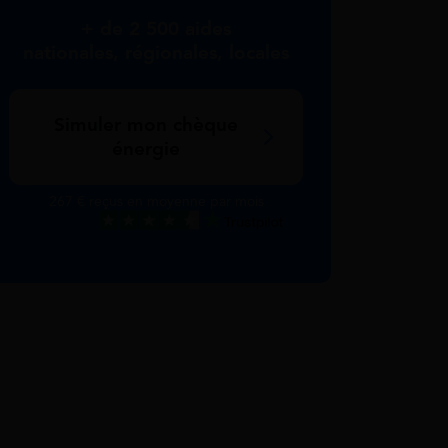
+ de 2 500 aides
nationales, régionales, locales
Simuler mon chèque
énergie
267 € reçus en moyenne par mois
Excellent
Voir nos avis Trustpilot