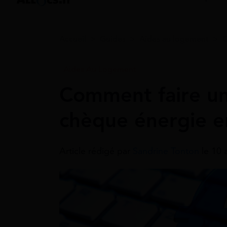
Accueil
>
Guides
>
Aides au logement
>
C
Aides Au Logement
Comment faire u
chèque énergie e
Article rédigé par
Sandrine Tonton
le 10 