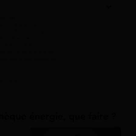
ue faire ?
e au chèque énergie
ent du chèque énergie
èque énergie ?
que énergie en ligne ?
ire ses factures d’énergie ?
démarche d’éco-rénovation
d’énergie »
hèque énergie, que faire ?