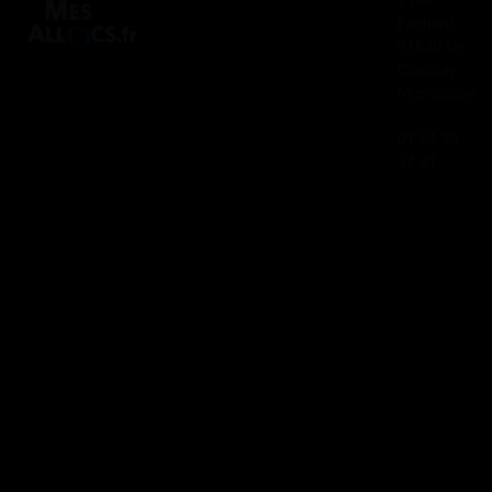
2 rue
Panhard
91830 Le
Coudray
Montceaux
01 84 80
37 31