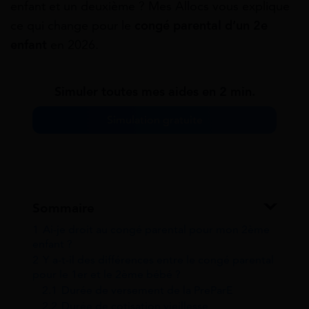
enfant et un deuxième ? Mes Allocs vous explique
ce qui change pour le
congé parental d’un 2e
enfant
en 2026.
Simuler toutes mes aides en 2 min.
Simulation gratuite
Sommaire
1
Ai-je droit au congé parental pour mon 2ème
enfant ?
2
Y a-t-il des différences entre le congé parental
pour le 1er et le 2ème bébé ?
2.1
Durée de versement de la PreParE
2.2
Durée de cotisation vieillesse