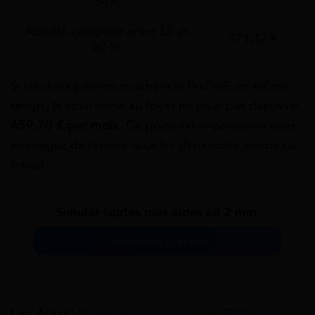
50%
Activité comprise entre 50 et
171,42 €
80 %
Si les deux parents touchent la PreParE en même
temps, le total versé au foyer ne peut pas dépasser
459,70 € par mois
. Ce point est important si vous
envisagez de réduire tous les deux votre temps de
travail.
Simuler toutes mes aides en 2 min.
Simulation gratuite
Lire Aussi :
Comment débloquer son PER Crédit