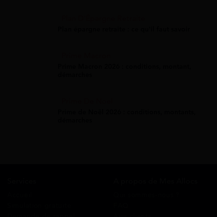
Plan D'Épargne Retraite
Plan épargne retraite : ce qu'il faut savoir
Prime Macron
Prime Macron 2026 : conditions, montant,
démarches
Prime De Noel
Prime de Noël 2026 : conditions, montants,
démarches
Services
A propos de Mes Allocs
Accueil
Qui sommes-nous ?
Simulation gratuite
FAQ
Demande de rappel
Avis clients