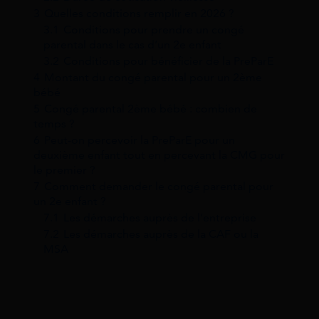
3
Quelles conditions remplir en 2026 ?
3.1
Conditions pour prendre un congé
parental dans le cas d’un 2e enfant
3.2
Conditions pour bénéficier de la PreParE
4
Montant du congé parental pour un 2ème
bébé
5
Congé parental 2ème bébé : combien de
temps ?
6
Peut-on percevoir la PreParE pour un
deuxième enfant tout en percevant la CMG pour
le premier ?
7
Comment demander le congé parental pour
un 2e enfant ?
7.1
Les démarches auprès de l’entreprise
7.2
Les démarches auprès de la CAF ou la
MSA